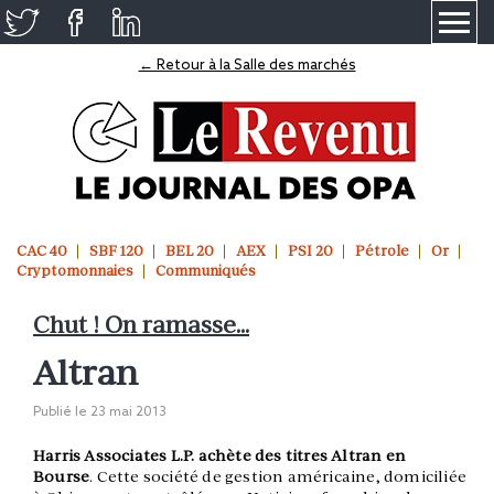
≡
← Retour à la Salle des marchés
CAC 40
SBF 120
BEL 20
AEX
PSI 20
Pétrole
Or
Cryptomonnaies
Communiqués
Chut ! On ramasse...
Altran
Publié le
23 mai 2013
Harris Associates L.P. achète des titres Altran en
Bourse
. Cette société de gestion américaine, domiciliée