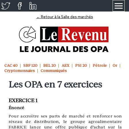
≡
← Retour à la Salle des marchés
CAC 40
SBF 120
BEL 20
AEX
PSI 20
Pétrole
Or
Cryptomonnaies
Communiqués
Les OPA en 7 exercices
EXERCICE 1
Énoncé
Pour accroître ses parts de marché et renforcer son
réseau de distribution, le groupe agroalimentaire
FABRICE lance une offre publique d’achat sur la