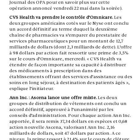
Journal des OPA pour en savoir plus sur cette
opération annoncé vendredi 22 mai dans la soirée).
CVS Health va prendre le contrôle d’Omnicare.
Les
deux groupes américains cotés sur le Nyse ont conclu
un accord définitif au terme duquel la deuxième
chaîne de pharmacies va s’emparer du prestataire de
services pharmaceutiques pour un montant de 12,7
milliards de dollars (dont 2,3 milliards de dette). L’offre
à 98 dollars par action fait ressortir une prime de 3,5%
sur le cours d’Omnicare, mercredi. « CVS Health va
étendre de façon importante sa capacité à distribuer
des médicaments à prescription dans des
établissements offrant des services d’assistance ou des
soins en long séjour, à destination des patients âgés »,
explique l’initiateur.
Ann Inc. : Ascena lance une offre mixte.
Les deux
groupes de distribution de vêtements ont conclu un
accord définitif, approuvé à l’unanimité par les
conseils d’administration. Pour chaque action Ann Inc.
apportée, il sera remis 37,34 dollars en espèces et 0,68
action nouvelle Ascena, valorisant Ann Inc. 2,16
milliards de dollars, soit 47 dollars par action. A ce
niveau, la prime ressort à 21,4% sur le cours de clôture