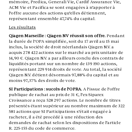
mémoire, Predica, Generali Vie, Cardif Assurance Vie,
ACM Vie et Pacifica se sont engagées à n’apporter à
l’offre aucune des actions qu’elles détiennent,
représentant ensemble 47,74% du capital.
Les résultats
Qiagen Marseille : Qiagen NV réussit son offre.
Pendant
la durée de l’OPA simplifiée, soit du 17 avril au 15 mai
inclus, la société de droit néerlandais Qiagen N.V. a
acquis 278 422 actions sur le marché au prix unitaire de
14,90 €. Qiagen N.V. a par ailleurs conclu des contrats de
liquidités portant sur un nombre de 139 190 actions,
représentant 229 914 droits de vote. Au total, la société
Qiagen N.V. détient désormais 97,88% du capital et au
moins 97,37% des droits de vote.
SI Participations : succès de l’OPRA.
A l’issue de l’offre
publique de rachat au prix de 31 €, l’ex-Siparex
Croissance a reçu 528 297 actions. Le nombre de titres
présentés étant supérieur au nombre maximum de 322
581 actions que SI Participations s’était engagée à
racheter, il a été procédé à une réduction des
demandes de rachat selon les dispositions de l’article
R. 225-155 du code de commerce.