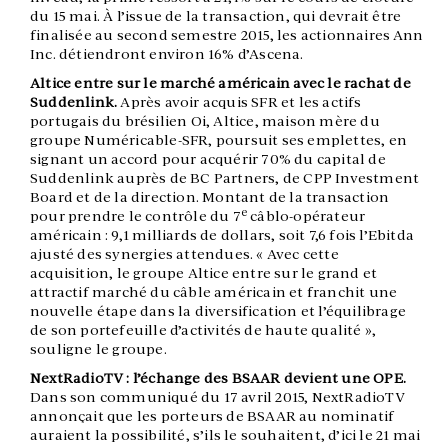
du 15 mai. À l’issue de la transaction, qui devrait être
finalisée au second semestre 2015, les actionnaires Ann
Inc. détiendront environ 16% d’Ascena.
Altice entre sur le marché américain avec le rachat de
Suddenlink.
Après avoir acquis SFR et les actifs
portugais du brésilien Oi, Altice, maison mère du
groupe Numéricable-SFR, poursuit ses emplettes, en
signant un accord pour acquérir 70% du capital de
Suddenlink auprès de BC Partners, de CPP Investment
Board et de la direction. Montant de la transaction
e
pour prendre le contrôle du 7
câblo-opérateur
américain : 9,1 milliards de dollars, soit 7,6 fois l’Ebitda
ajusté des synergies attendues. « Avec cette
acquisition, le groupe Altice entre sur le grand et
attractif marché du câble américain et franchit une
nouvelle étape dans la diversification et l’équilibrage
de son portefeuille d’activités de haute qualité »,
souligne le groupe.
NextRadioTV : l’échange des BSAAR devient une OPE.
Dans son communiqué du 17 avril 2015, NextRadioTV
annonçait que les porteurs de BSAAR au nominatif
auraient la possibilité, s’ils le souhaitent, d’ici le 21 mai