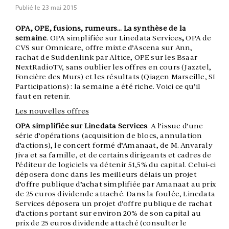
Publié le
23 mai 2015
OPA, OPE, fusions, rumeurs… La synthèse de la
semaine
. OPA simplifiée sur Linedata Services
,
OPA de
CVS sur Omnicare, offre mixte d’Ascena sur Ann,
rachat de Suddenlink par Altice, OPE sur les Bsaar
NextRadioTV, sans oublier les offres en cours (Jazztel,
Foncière des Murs) et les résultats (Qiagen Marseille, SI
Participations) : la semaine a été riche. Voici ce qu’il
faut en retenir.
Les nouvelles offres
OPA simplifiée sur Linedata Services
. A l’issue d’une
série d’opérations (acquisition de blocs, annulation
d’actions), le concert formé d’Amanaat, de M. Anvaraly
Jiva et sa famille, et de certains dirigeants et cadres de
l’éditeur de logiciels va détenir 51,5% du capital. Celui-ci
déposera donc dans les meilleurs délais un projet
d’offre publique d’achat simplifiée par Amanaat au prix
de 25 euros dividende attaché. Dans la foulée, Linedata
Services déposera un projet d’offre publique de rachat
d’actions portant sur environ 20% de son capital au
prix de 25 euros dividende attaché (consulter le