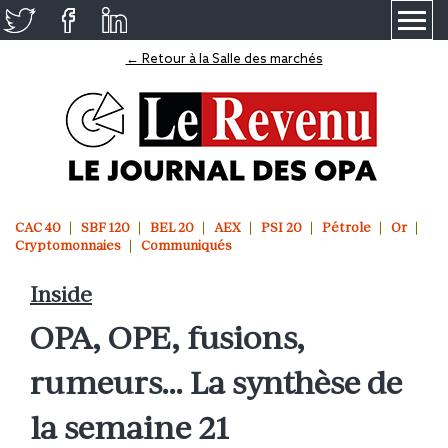
≡
← Retour à la Salle des marchés
CAC 40
SBF 120
BEL 20
AEX
PSI 20
Pétrole
Or
Cryptomonnaies
Communiqués
Inside
OPA, OPE, fusions,
rumeurs… La synthèse de
la semaine 21