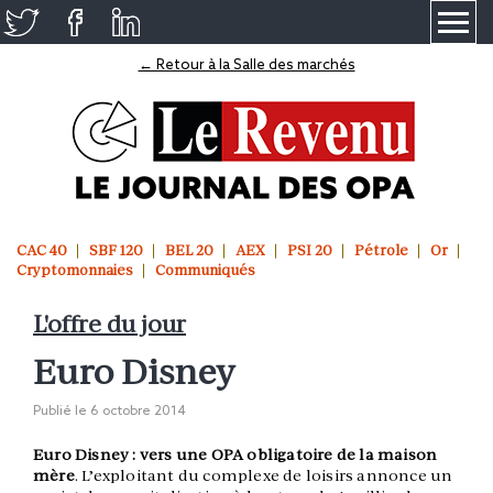
≡
← Retour à la Salle des marchés
CAC 40
SBF 120
BEL 20
AEX
PSI 20
Pétrole
Or
Cryptomonnaies
Communiqués
L'offre du jour
Euro Disney
Publié le
6 octobre 2014
Euro Disney : vers une OPA obligatoire de la maison
mère
. L’exploitant du complexe de loisirs annonce un