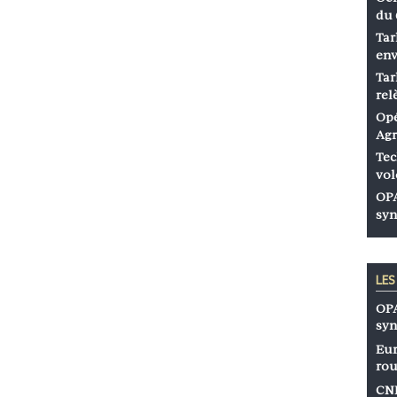
du 
Tar
env
Tar
rel
Opé
Agr
Tec
vol
OPA
syn
LE
OPA
syn
Eur
rou
CNP