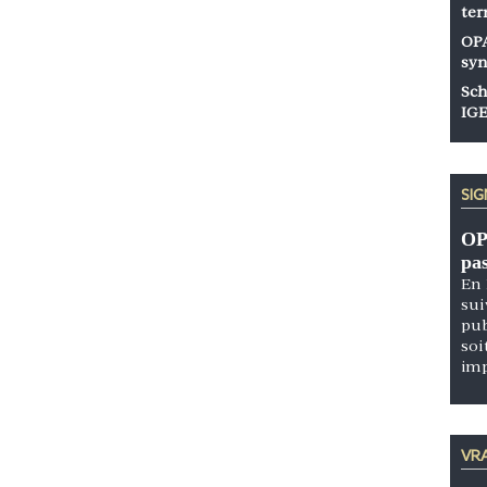
ter
OPA
syn
Sch
IGE
SI
OP
pa
En 
sui
pub
soi
im
VRA