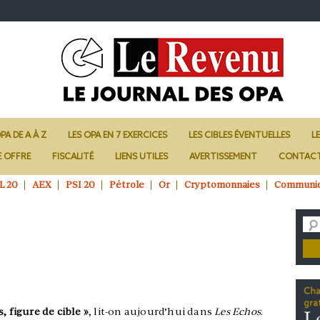
PA DE A À Z
LES OPA EN 7 EXERCICES
LES CIBLES ÉVENTUELLES
L
E OFFRE
FISCALITÉ
LIENS UTILES
AVERTISSEMENT
CONTAC
L 20
AEX
PSI 20
Pétrole
Or
Cryptomonnaies
Communi
, figure de cible »
, lit-on aujourd’hui dans
Les Echos
.