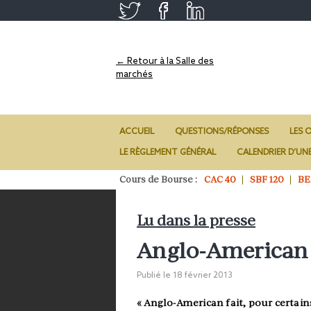
← Retour à la Salle des
marchés
ACCUEIL
QUESTIONS/RÉPONSES
LES O
LE RÈGLEMENT GÉNÉRAL
CALENDRIER D’UN
Cours de Bourse :
CAC 40
SBF 120
BE
Lu dans la presse
Anglo-American
Publié le
18 février 2013
« Anglo-American fait, pour certains