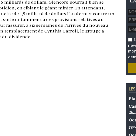
36 milliards de dollars, Glencore pourrait bien se
otidien, en ciblant le géant minier. En attendant,
ette de 1,5 milliard de dollars l’an dernier contre un
11, suite notamment à des provisions relatives au
our rassurer, à six semaines de l’arrivée du nouveau
 en remplacement de Cynthia Carroll, le groupe a
t du dividende.
O
news
mon 
dem
LES
Pla
Cas
26…
Oen
OPA
Oen