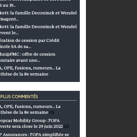
6 au 19…
kett: la famille Deconinck et Wendel
isagent…
kett: la famille Deconinck et Wendel
èvent le…
ration de cession par Crédit
icole SA de sa…
hnipFMC : offre de cession
ontaire avant une…
, OPE, fusions, rumeurs… La
thèse de la 8e semaine
S PLUS COMMENTÉS
, OPE, fusions, rumeurs… La
thèse de la 8e semaine
(1)
opcar Mobility Group : l’OPA
verte sera close le 29 juin 2022
(2)
 Assurances : l’OPA simplifiée se