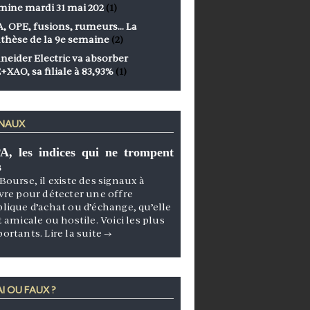
mine mardi 31 mai 202
(1)
, OPE, fusions, rumeurs… La
thèse de la 9e semaine
(2)
neider Electric va absorber
+XAO, sa filiale à 83,93%
(1)
GNAUX
A, les indices qui ne trompent
s
Bourse, il existe des signaux à
vre pour détecter une offre
lique d’achat ou d’échange, qu’elle
t amicale ou hostile. Voici les plus
portants.
Lire la suite
→
I OU FAUX ?