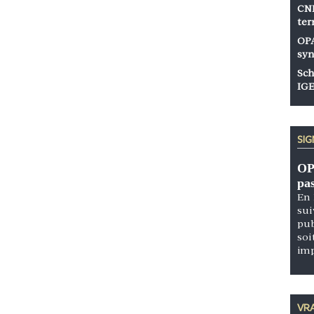
CNP
ter
OPA
syn
Sch
IGE
SI
OP
pa
En 
sui
pub
soi
im
VRA