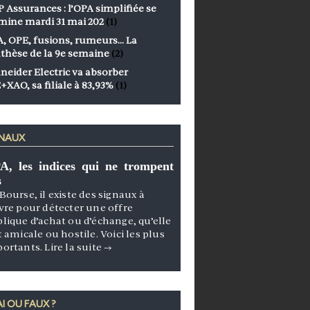
 Assurances : l’OPA simplifiée se
mine mardi 31 mai 202
(1)
, OPE, fusions, rumeurs… La
thèse de la 9e semaine
(2)
neider Electric va absorber
+XAO, sa filiale à 83,93%
(1)
GNAUX
A, les indices qui ne trompent
s
Bourse, il existe des signaux à
vre pour détecter une offre
lique d’achat ou d’échange, qu’elle
t amicale ou hostile. Voici les plus
portants.
Lire la suite
→
I OU FAUX ?