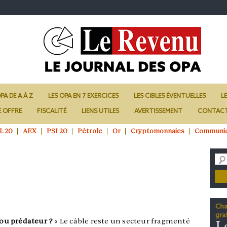
PA DE A À Z
LES OPA EN 7 EXERCICES
LES CIBLES ÉVENTUELLES
L
E OFFRE
FISCALITÉ
LIENS UTILES
AVERTISSEMENT
CONTAC
L 20
AEX
PSI 20
Pétrole
Or
Cryptomonnaies
Communi
n ou prédateur ?
« Le câble reste un secteur fragmenté