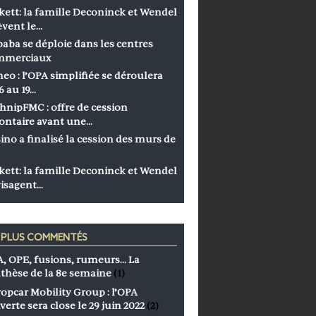
kett: la famille Deconinck et Wendel
èvent le…
baba se déploie dans les centres
mmerciaux
eo : l’OPA simplifiée se déroulera
6 au 19…
hnipFMC : offre de cession
ontaire avant une…
ino a finalisé la cession des murs de
kett: la famille Deconinck et Wendel
isagent…
S PLUS COMMENTÉS
, OPE, fusions, rumeurs… La
thèse de la 8e semaine
(1)
opcar Mobility Group : l’OPA
verte sera close le 29 juin 2022
(2)