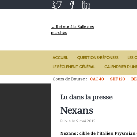
← Retour à la Salle des
marchés
ACCUEIL
QUESTIONS/RÉPONSES
LES O
LE RÈGLEMENT GÉNÉRAL
CALENDRIER D’UN
Cours de Bourse :
CAC 40
SBF 120
BE
Lu dans la presse
Nexans
Publié le
9 mai 2015
Nexans : cible de l’italien Prysmia