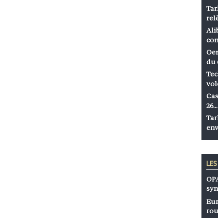
Tar
rel
Ali
co
Oen
du 
Tec
vol
Cas
26…
Tar
env
LE
OPA
syn
Eur
rou