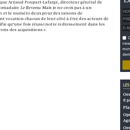
lique Arnaud Poupart-Lafarge, directeur général de
bdomadaire
Le Revenu
. Mais je ne crois pas à un
 et le numéro deux pour des raisons de
t vocation chacun de leur côté à être des acteurs de
nifie qu’une fois réussi notre redressement dans les
ons des acquisitions ».
O
news
mon 
dem
LES
Oen
€ p
Pla
Opé
Agr
Oen