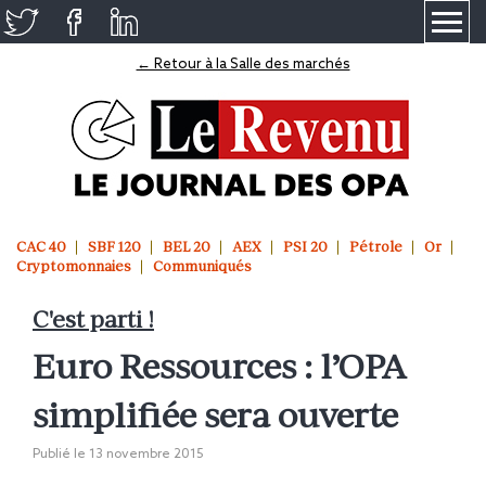
≡
← Retour à la Salle des marchés
CAC 40
SBF 120
BEL 20
AEX
PSI 20
Pétrole
Or
Cryptomonnaies
Communiqués
C'est parti !
Euro Ressources : l’OPA
simplifiée sera ouverte
Publié le
13 novembre 2015