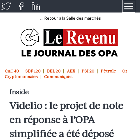
≡
← Retour à la Salle des marchés
CAC 40
SBF 120
BEL 20
AEX
PSI 20
Pétrole
Or
Cryptomonnaies
Communiqués
Inside
Videlio : le projet de note
en réponse à l’OPA
simplifiée a été déposé