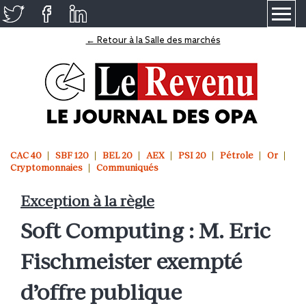
≡
← Retour à la Salle des marchés
CAC 40
SBF 120
BEL 20
AEX
PSI 20
Pétrole
Or
Cryptomonnaies
Communiqués
Exception à la règle
Soft Computing : M. Eric
Fischmeister exempté
d’offre publique