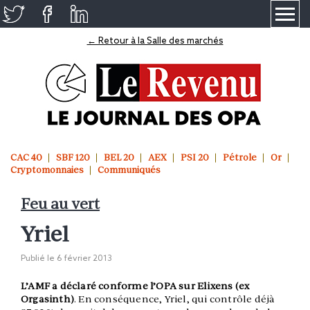
≡
← Retour à la Salle des marchés
CAC 40
SBF 120
BEL 20
AEX
PSI 20
Pétrole
Or
Cryptomonnaies
Communiqués
Feu au vert
Yriel
Publié le
6 février 2013
L’AMF a déclaré conforme l’OPA sur Elixens (ex
Orgasinth)
. En conséquence, Yriel, qui contrôle déjà