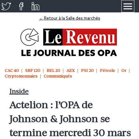
≡
← Retour à la Salle des marchés
CAC 40
SBF 120
BEL 20
AEX
PSI 20
Pétrole
Or
Cryptomonnaies
Communiqués
Inside
Actelion : l’OPA de
Johnson & Johnson se
termine mercredi 30 mars