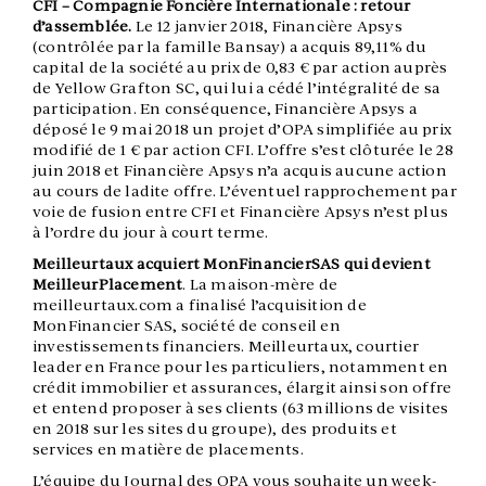
CFI – Compagnie Foncière Internationale : retour
d’assemblée.
Le 12 janvier 2018, Financière Apsys
(contrôlée par la famille Bansay) a acquis 89,11% du
capital de la société au prix de 0,83 € par action auprès
de Yellow Grafton SC, qui lui a cédé l’intégralité de sa
participation. En conséquence, Financière Apsys a
déposé le 9 mai 2018 un projet d’OPA simplifiée au prix
modifié de 1 € par action CFI. L’offre s’est clôturée le 28
juin 2018 et Financière Apsys n’a acquis aucune action
au cours de ladite offre. L’éventuel rapprochement par
voie de fusion entre CFI et Financière Apsys n’est plus
à l’ordre du jour à court terme.
Meilleurtaux acquiert MonFinancierSAS qui devient
MeilleurPlacement
. La maison-mère de
meilleurtaux.com a finalisé l’acquisition de
MonFinancier SAS, société de conseil en
investissements financiers. Meilleurtaux, courtier
leader en France pour les particuliers, notamment en
crédit immobilier et assurances, élargit ainsi son offre
et entend proposer à ses clients (63 millions de visites
en 2018 sur les sites du groupe), des produits et
services en matière de placements.
L’équipe du Journal des OPA vous souhaite un week-