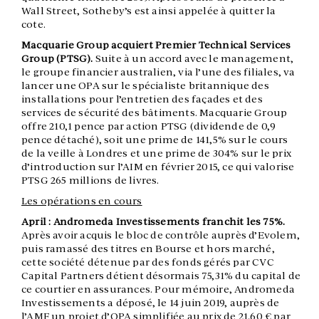
Wall Street, Sotheby’s est ainsi appelée à quitter la
cote.
Macquarie Group acquiert Premier Technical Services
Group (PTSG).
Suite à un accord avec le management,
le groupe financier australien, via l’une des filiales, va
lancer une OPA sur le spécialiste britannique des
installations pour l’entretien des façades et des
services de sécurité des bâtiments. Macquarie Group
offre 210,1 pence par action PTSG (dividende de 0,9
pence détaché), soit une prime de 141,5% sur le cours
de la veille à Londres et une prime de 304% sur le prix
d’introduction sur l’AIM en février 2015, ce qui valorise
PTSG 265 millions de livres.
Les opérations en cours
April : Andromeda Investissements franchit les 75%.
Après avoir acquis le bloc de contrôle auprès d’Evolem,
puis ramassé des titres en Bourse et hors marché,
cette société détenue par des fonds gérés par CVC
Capital Partners détient désormais 75,31% du capital de
ce courtier en assurances. Pour mémoire, Andromeda
Investissements a déposé, le 14 juin 2019, auprès de
l’AMF un projet d’OPA simplifiée au prix de 21,60 € par