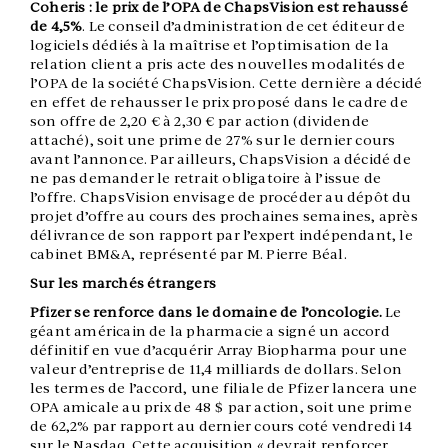
Coheris : le prix de l’OPA de ChapsVision est rehaussé
de 4,5%
. Le conseil d’administration de cet éditeur de
logiciels dédiés à la maîtrise et l’optimisation de la
relation client a pris acte des nouvelles modalités de
l’OPA de la société ChapsVision. Cette dernière a décidé
en effet de rehausser le prix proposé dans le cadre de
son offre de 2,20 € à 2,30 € par action (dividende
attaché), soit une prime de 27% sur le dernier cours
avant l’annonce. Par ailleurs, ChapsVision a décidé de
ne pas demander le retrait obligatoire à l’issue de
l’offre. ChapsVision envisage de procéder au dépôt du
projet d’offre au cours des prochaines semaines, après
délivrance de son rapport par l’expert indépendant, le
cabinet BM&A, représenté par M. Pierre Béal.
Sur les marchés étrangers
Pfizer se renforce dans le domaine de l’oncologie.
Le
géant américain de la pharmacie a signé un accord
définitif en vue d’acquérir Array Biopharma pour une
valeur d’entreprise de 11,4 milliards de dollars. Selon
les termes de l’accord, une filiale de Pfizer lancera une
OPA amicale au prix de 48 $ par action, soit une prime
de 62,2% par rapport au dernier cours coté vendredi 14
sur le Nasdaq. Cette acquisition « devrait renforcer