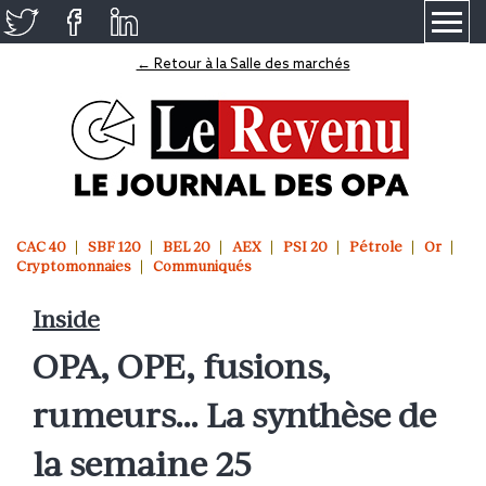
≡
← Retour à la Salle des marchés
CAC 40
SBF 120
BEL 20
AEX
PSI 20
Pétrole
Or
Cryptomonnaies
Communiqués
Inside
OPA, OPE, fusions,
rumeurs… La synthèse de
la semaine 25