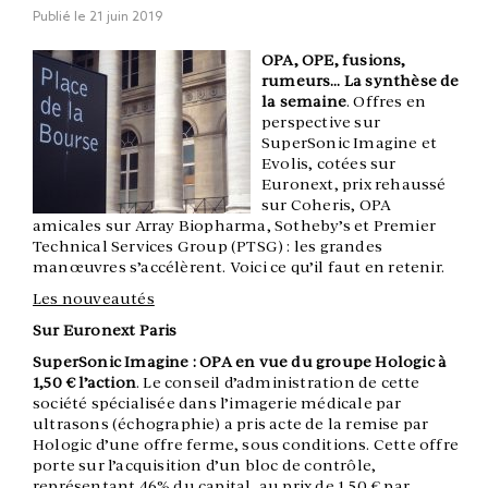
Publié le
21 juin 2019
OPA, OPE, fusions,
rumeurs… La synthèse de
la semaine
. Offres en
perspective sur
SuperSonic Imagine et
Evolis, cotées sur
Euronext, prix rehaussé
sur Coheris, OPA
amicales sur Array Biopharma, Sotheby’s et Premier
Technical Services Group (PTSG) : les grandes
manœuvres s’accélèrent. Voici ce qu’il faut en retenir.
Les nouveautés
Sur Euronext Paris
SuperSonic Imagine : OPA en vue du groupe Hologic à
1,50 € l’action
. Le conseil d’administration de cette
société spécialisée dans l’imagerie médicale par
ultrasons (échographie) a pris acte de la remise par
Hologic d’une offre ferme, sous conditions. Cette offre
porte sur l’acquisition d’un bloc de contrôle,
représentant 46% du capital, au prix de 1,50 € par