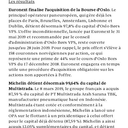
Les résultats
Euronext finalise l’acquisition de la Bourse d’Oslo.
Le
principal opérateur paneuropéen, qui gère déjà les
places de Paris, Bruxelles, Amsterdam, Lisbonne et
Dublin, détient désormais 97,8% du capital d’Oslo Børs
VPS. L’offre inconditionnelle, lancée par Euronext le 31
mai 2019 et recommandée par le conseil
d’administration d’Oslo Børs VPS, reste ouverte
jusqu’au 28 juin 2019. Pour rappel, le prix offert s’élève à
158 couronnes norvégiennes par action, ce qui
représente une prime de 44% sur le cours d’Oslo Bors
VPS du 17 décembre 2018. Euronext engagera en temps
utile une procédure d’acquisition obligatoire sur les
actions non apportées à l’offre.
Michelin détient désormais 99,64% du capital de
Multistrada.
Le 8 mars 2019, le groupe français a acquis
87,59 % du capital de PT Multistrada Arah Sarana TBK,
manufacturier pneumatique basé en Indonésie.
Multistrada étant cotée et conformément à la
réglementation indonésienne, Michelin a lancé une
OPA sur le flottant à un prix identique à celui offert
pour le capital déjà détenu (87,59 %). Michelin a ainsi
acquis 12,05% supplémentaires du capital, et détient