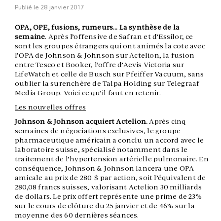
Publié le
28 janvier 2017
OPA, OPE, fusions, rumeurs… La synthèse de la
semaine
. Après l’offensive de Safran et d’Essilor, ce
sont les groupes étrangers qui ont animés la cote avec
l’OPA de Johnson & Johnson sur Actelion, la fusion
entre Tesco et Booker, l’offre d’Aevis Victoria sur
LifeWatch et celle de Busch sur Pfeiffer Vacuum, sans
oublier la surenchère de Talpa Holding sur Telegraaf
Media Group. Voici ce qu’il faut en retenir.
Les nouvelles offres
Johnson & Johnson acquiert Actelion.
Après cinq
semaines de négociations exclusives, le groupe
pharmaceutique américain a conclu un accord avec le
laboratoire suisse, spécialisé notamment dans le
traitement de l’hypertension artérielle pulmonaire. En
conséquence, Johnson & Johnson lancera une OPA
amicale au prix de 280 $ par action, soit l’équivalent de
280,08 francs suisses, valorisant Actelion 30 milliards
de dollars. Le prix offert représente une prime de 23%
sur le cours de clôture du 25 janvier et de 46% sur la
moyenne des 60 dernières séances.