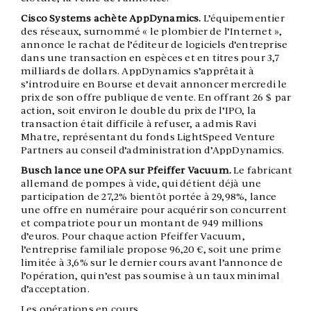
Cisco Systems achète AppDynamics.
L’équipementier
des réseaux, surnommé « le plombier de l’Internet »,
annonce le rachat de l’éditeur de logiciels d’entreprise
dans une transaction en espèces et en titres pour 3,7
milliards de dollars. AppDynamics s’apprêtait à
s’introduire en Bourse et devait annoncer mercredi le
prix de son offre publique de vente. En offrant 26 $ par
action, soit environ le double du prix de l’IPO, la
transaction était difficile à refuser, a admis Ravi
Mhatre, représentant du fonds LightSpeed Venture
Partners au conseil d’administration d’AppDynamics.
Busch lance une OPA sur Pfeiffer Vacuum.
Le fabricant
allemand de pompes à vide, qui détient déjà une
participation de 27,2% bientôt portée à 29,98%, lance
une offre en numéraire pour acquérir son concurrent
et compatriote pour un montant de 949 millions
d’euros. Pour chaque action Pfeiffer Vacuum,
l’entreprise familiale propose 96,20 €, soit une prime
limitée à 3,6% sur le dernier cours avant l’annonce de
l’opération, qui n’est pas soumise à un taux minimal
d’acceptation.
Les opérations en cours