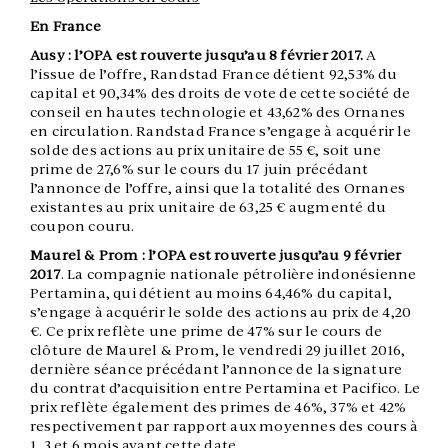
En France
Ausy : l’OPA est rouverte jusqu’au 8 février 2017.
A
l’issue de l’offre, Randstad France détient 92,53% du
capital et 90,34% des droits de vote de cette société de
conseil en hautes technologie et 43,62% des Ornanes
en circulation. Randstad France s’engage à acquérir le
solde des actions au prix unitaire de 55 €, soit une
prime de 27,6% sur le cours du 17 juin précédant
l’annonce de l’offre, ainsi que la totalité des Ornanes
existantes au prix unitaire de 63,25 € augmenté du
coupon couru.
Maurel & Prom : l’OPA est rouverte jusqu’au 9 février
2017
. La compagnie nationale pétrolière indonésienne
Pertamina, qui détient au moins 64,46% du capital,
s’engage à acquérir le solde des actions au prix de 4,20
€. Ce prix reflète une prime de 47% sur le cours de
clôture de Maurel & Prom, le vendredi 29 juillet 2016,
dernière séance précédant l’annonce de la signature
du contrat d’acquisition entre Pertamina et Pacifico. Le
prix reflète également des primes de 46%, 37% et 42%
respectivement par rapport aux moyennes des cours à
1, 3 et 6 mois avant cette date.