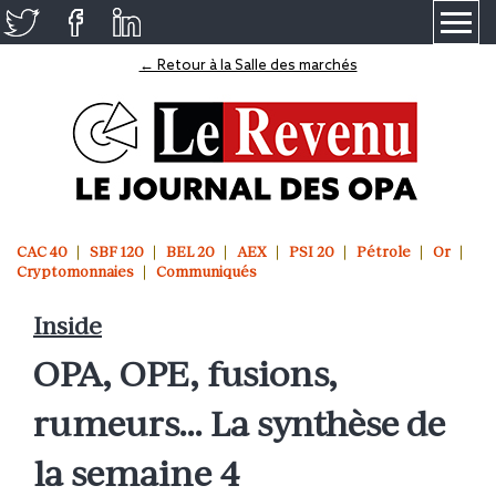
≡
← Retour à la Salle des marchés
CAC 40
SBF 120
BEL 20
AEX
PSI 20
Pétrole
Or
Cryptomonnaies
Communiqués
Inside
OPA, OPE, fusions,
rumeurs… La synthèse de
la semaine 4