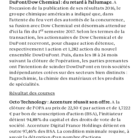
DuPont/Dow Chemical : du retard à l’allumage.
A
l’occasion de la publication de ses résultats 2016, le
groupe chimique américain a indiqué que, dans
l’attente du feu vert des autorités de la concurrence,
sa fusion avec Dow Chemical est désormais attendue
er
d’ici la fin du 1
semestre 2017. Selon les termes de la
transaction, les actionnaires de Dow Chemical et de
DuPont recevront, pour chaque action détenue,
respectivement 1 action et 1,282 action du nouvel
ensemble DowDuPont. Puis, dans les 18 à 24 mois
suivant la clôture de l’opération, les parties prenantes
ont l’intention de scinder DowDuPont en trois sociétés
indépendantes cotées sur des secteurs bien distincts :
l’agrochimie, la chimie des matériaux et les produits
de spécialités.
Résultat des courses
Octo Technology : Accenture réussit son offre.
A la
clôture de l’OPA au prix de 22,50 € par action et de 1,7222
€ par bon de souscription d’action (BSA), l’initiateur
détient 94,88% du capital et des droits de vote de la
société. Accenture Digital France Holdings détient en
outre 97,46% des BSA. La condition minimale requise, à
savoir la détention d’un nombre d’actions