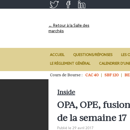
← Retour à la Salle des
marchés
ACCUEIL
QUESTIONS/RÉPONSES
LES O
LE RÈGLEMENT GÉNÉRAL
CALENDRIER D’UN
Cours de Bourse :
CAC 40
SBF 120
BE
Inside
OPA, OPE, fusio
de la semaine 17
Publié le
29 avril 2017