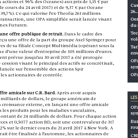
s actions et 96% des Oceanes) aux prix de 1,15 € par
Cas
le cours du 24 avril 2017) et de 9,37 € par Oceane
26…
,7%). Ce qui valorise l’ex-Theolia 261 millions
 transaction, une OPA simplifiée serait lancée visant
Oen
eanes Futuren.
du 
Tec
une offre publique de retrait.
Dans le cadre des
vol
reçu une offre de la part du groupe Axel Springer pour
es de sa filiale Concept Multimédia (opérant sous la
Tar
 d’une valeur d’entreprise de 105 millions d’euros.
env
ement prévue jusqu’au 30 avril 2017 a été prorogée
OPA
e cession visant le principal des actifs se concrétisait,
syn
 lancée sur l’ensemble des actions Spir
OPA
s actionnaires de contrôle.
fre amicale sur C.R. Bard.
Après avoir acquis
LE
milliards de dollars, le groupe américain de
 croissance externe, en lançant une offre amicale
OPA
 les produits pour les maladies vasculaires,
syn
ontant de 24 milliards de dollars. Pour chaque action
Eur
ces et 0,5077 action BD, soit une contrevaleur de 317
rou
,2% sur le dernier cours du 21 avril 2017 à New York. A
vrait être finalisée à l’automne, les actionnaires de
CNP