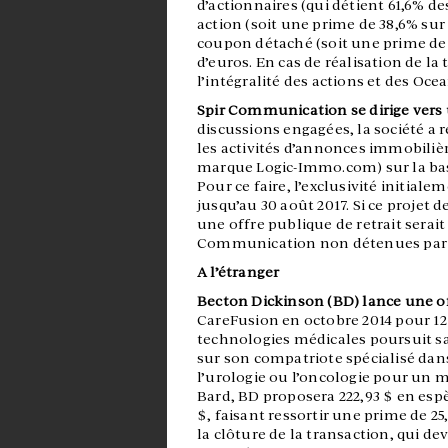
d’actionnaires (qui détient 61,6% de
action (soit une prime de 38,6% sur 
coupon détaché (soit une prime de 39
d’euros. En cas de réalisation de la
l’intégralité des actions et des Oc
Spir Communication se dirige vers 
discussions engagées, la société a 
les activités d’annonces immobilièr
marque Logic-Immo.com) sur la base
Pour ce faire, l’exclusivité initial
jusqu’au 30 août 2017. Si ce projet d
une offre publique de retrait serait
Communication non détenues par le
A l’étranger
Becton Dickinson (BD) lance une of
CareFusion en octobre 2014 pour 12 
technologies médicales poursuit sa
sur son compatriote spécialisé dans
l’urologie ou l’oncologie pour un m
Bard, BD proposera 222,93 $ en espè
$, faisant ressortir une prime de 25
la clôture de la transaction, qui de