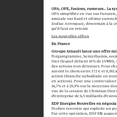
OPA, OPE, fusions, rumeurs… La sy
OPA simplifiée en vue sur Futuren
amicale sur Bard et ultime surench
Zodiac Aerospace, désormais à la cro
qu’il faut en retenir.
Les nouvelles offres
En France
Groupe Arnault lance une offre mix
l’organigramme, Semyrhamis, socié
Dior (lequel détient 41% de LVMH), v
des actions non détenues. Pour cha
auront le choix entre 172 € et 0,192
action (branche subsidiaire en num
en actions). Pour une contrevaleur 
14,7% et à 25,9% sur la moyenne des 
vue de la cession de Christian Dio
d’entreprise de 6,5 milliards d’euros
EDF Energies Nouvelles en négocia
l’éolien terrestre qui exploite un p
Par cette opération, EDF EN acquerra