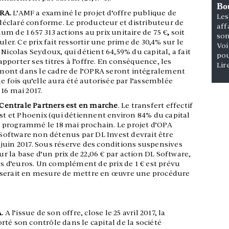
Bou
PRA.
L’AMF a examiné le projet d’offre publique de
Les
a déclaré conforme. Le producteur et distributeur de
aff
m de 1 657 313 actions au prix unitaire de 75 €
,
soit
son
ler. Ce prix fait ressortir une prime de 30,4% sur le
Voi
Nicolas Seydoux, qui détient 64,59% du capital, a fait
pou
porter ses titres à l’offre. En conséquence, les
Lir
ont dans le cadre de l’OPRA seront intégralement
e fois qu’elle aura été autorisée par l’assemblée
16 mai 2017.
1 Centrale Partners est en marche
. Le transfert effectif
est et Phoenix (qui détiennent environ 84% du capital
est programmé le 18 mai prochain. Le projet d’OPA
L Software non détenus par DL Invest devrait être
juin 2017. Sous réserve des conditions suspensives
sur la base d’un prix de 22,06 € par action DL Software,
ons d’euros. Un complément de prix de 1 € est prévu
fre serait en mesure de mettre en œuvre une procédure
A.
A l’issue de son offre, close le 25 avril 2017, la
té son contrôle dans le capital de la société