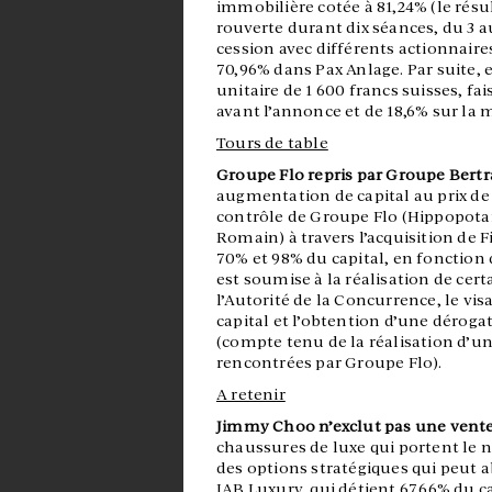
immobilière cotée à 81,24% (le résul
rouverte durant dix séances, du 3 au
cession avec différents actionnaires
70,96% dans Pax Anlage. Par suite, e
unitaire de 1 600 francs suisses, fa
avant l’annonce et de 18,6% sur la
Tours de table
Groupe Flo repris par Groupe Bertra
augmentation de capital au prix de
contrôle de Groupe Flo (Hippopotam
Romain) à travers l’acquisition de 
70% et 98% du capital, en fonction 
est soumise à la réalisation de cer
l’Autorité de la Concurrence, le vi
capital et l’obtention d’une déroga
(compte tenu de la réalisation d’un
rencontrées par Groupe Flo).
A retenir
Jimmy Choo n’exclut pas une vent
chaussures de luxe qui portent le 
des options stratégiques qui peut 
JAB Luxury, qui détient 67,66% du c