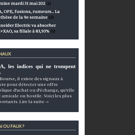
mine mardi 31 mai 202
(1)
, OPE, fusions, rumeurs… La
thèse de la 9e semaine
(2)
neider Electric va absorber
+XAO, sa filiale à 83,93%
(1)
GNAUX
A, les indices qui ne trompent
s
Bourse, il existe des signaux à
vre pour détecter une offre
lique d’achat ou d’échange, qu’elle
t amicale ou hostile. Voici les plus
portants.
Lire la suite
→
I OU FAUX ?