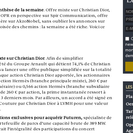
nthèse de la semaine
. Offre mixte sur Christian Dior,
, OPR en perspective sur Spir Communication, offre
ère sur AkzoNobel, sans oublier les annonces sur
isée des chemins : la semaine a été riche. Voici ce
O
news
mon 
dem
te sur Christian Dior
. Afin de simplifier
té du Groupe Arnault qui détient 74,1% de Christian
a lancer une offre publique simplifiée sur la totalité
que action Christian Dior apportée, les actionnaires
 action Hermès (branche principale mixte), 260 € par
éraire) ou 0,566 action Hermès (branche subsidiaire
LES
de 260 € par action, la prime instantanée ressort à
Pla
3 derniers mois. Par ailleurs, un accord a été signé en
r Couture par Christian Dior à LVMH pour une valeur
Oen
.
Tar
rel
tions exclusives pour acquérir Futuren,
spécialiste de
ortefeuille de parcs d’une capacité brute de 389 MW.
Opé
it l’intégralité des participations du concert
Agr