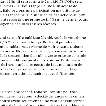
tat définitif sera connu le 2 mai 2017). L’OPA sera
 16 mai 2017. Pour rappel, suite à un accord de
, Bâloise a pris une participation majoritaire de
lle a lancé une OPA sur le solde des actions au prix
isant ressortir une prime de 11,9% sur le dernier cours
 moyenne des 30 dernières séances.
nd sans offre publique à la clé.
Après le vote d’une
 0,10 € par action, Groupe Bertrand prendra le
us, Tablapizza, Taverne de Maître Kanter, Bistro
Financière Flo, avec une participation comprise entre
de la souscription du public. Cette prise de contrôle
taines conditions préalables, comme l’autorisation de
sa de l’AMF sur le prospectus de l’augmentation de
tion à l’obligation de déposer une offre publique
e augmentation de capital et des difficultés
e.
L’enseigne basée à Londres, connue pour ses
nom de son créateur, a décidé de lancer un examen
aboutir éventuellement à une vente de l’entreprise.
apital de Jimmy Choo, a indiqué être favorable à ce