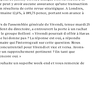
 ne peut y avoir aucune assurance qu’une transaction
on résultera de cette revue stratégique. A Londres,
maine 12,6%, à 189,75 pence, portant son avance à
rs de l’assemblée générale de Vivendi, tenue mardi 25
dent du directoire, a entrouvert la porte à un rachat
e groupe Bolloré. « Vivendi pourrait-il offrir à Havas
e lui donne pas ? La réponse est oui, a répondu
ire qui l’interrogeait sur cette question. Nous
oncurrentiel pour Vivendi et vice et versa. Avons-
re un rapprochement pertinent ? En tant que
encore oui. »
souhaite un superbe week-end et vous remercie de