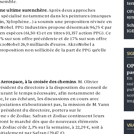
nsemble.
ter
une ultime surenchère.
Après deux approches
OPA
n spécialisé notamment dans les peintures (marques
syn
in, Xylophène…) a soumis une proposition révisée en
Sch
obel. PPG Industries propose désormais 96,75 € par
IGE
n espèces (61,50 €) et en titres (0,357 action PPG). Ce
% sur son offre précédente et de 17% sur son offre
 AkzoNobel 26,9 milliards d’euros. AkzoNobel a
roposition non sollicitée de la part de PPG qu’elle
SI
OP
pa
En 
Aerospace, à la croisée des chemins
. M. Olivier
sui
sident du directoire à la disposition du conseil de
pub
r durant le temps nécessaire, afin notamment de
soi
, le cas échéant, les discussions en cours avec
im
ociations n’aboutiraient pas, la mission de M. Yann
 président du directoire, portera sur le
e » de Zodiac. Safran et Zodiac continuent leurs
eront le marché dès que de nouveaux éléments
VRA
n Zodiac cède 2,3% sur la semaine, à 22,29 €, soit à
itialement par Safran (29,47 €).