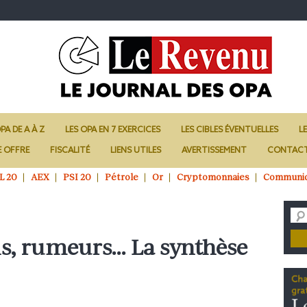
PA DE A À Z
LES OPA EN 7 EXERCICES
LES CIBLES ÉVENTUELLES
L
E OFFRE
FISCALITÉ
LIENS UTILES
AVERTISSEMENT
CONTAC
L 20
AEX
PSI 20
Pétrole
Or
Cryptomonnaies
Communi
ns, rumeurs… La synthèse