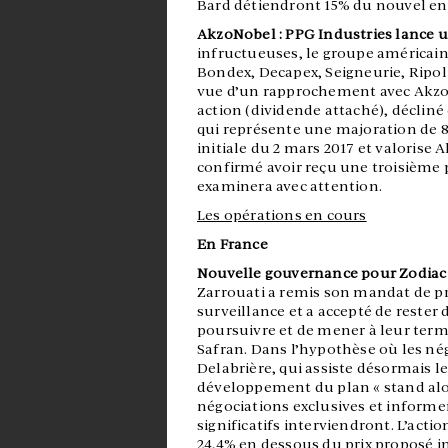
Bard détiendront 15% du nouvel e
AkzoNobel : PPG Industries lance 
infructueuses, le groupe américai
Bondex, Decapex, Seigneurie, Ripol
vue d’un rapprochement avec AkzoN
action (dividende attaché), décliné e
qui représente une majoration de 8
initiale du 2 mars 2017 et valorise
confirmé avoir reçu une troisième p
examinera avec attention.
Les opérations en cours
En France
Nouvelle gouvernance pour Zodiac 
Zarrouati a remis son mandat de pré
surveillance et a accepté de reste
poursuivre et de mener à leur terme
Safran. Dans l’hypothèse où les nég
Delabrière, qui assiste désormais le
développement du plan « stand alon
négociations exclusives et inform
significatifs interviendront. L’actio
24,4% en dessous du prix proposé in