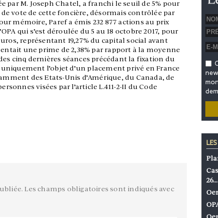
lée par M. Joseph Chatel, a franchi le seuil de 5% pour
s de vote de cette foncière, désormais contrôlée par
ur mémoire, Paref a émis 232 877 actions au prix
 l’OPA qui s’est déroulée du 5 au 18 octobre 2017, pour
uros, représentant 19,27% du capital social avant
ésentait une prime de 2,38% par rapport à la moyenne
des cinq dernières séances précédant la fixation du
O
it uniquement l’objet d’un placement privé en France
news
otamment des Etats-Unis d’Amérique, du Canada, de
mon 
ersonnes visées par l’article L.411-2-II du Code
dem
LES
Pla
Cas
26…
ubliée.
Les champs obligatoires sont indiqués avec
Oen
OPA
Oen