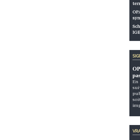
ter
OPA
syn
Sch
IGE
SI
OP
pa
En 
sui
pub
soi
im
VRA