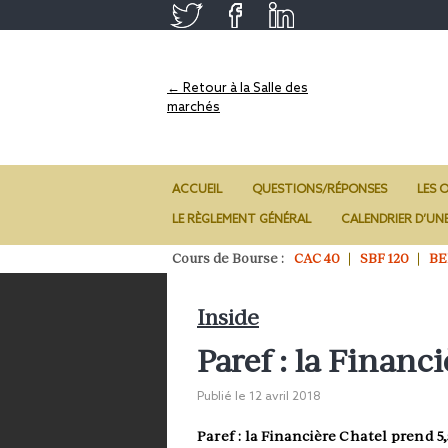
← Retour à la Salle des
marchés
ACCUEIL
QUESTIONS/RÉPONSES
LES O
LE RÈGLEMENT GÉNÉRAL
CALENDRIER D’UN
Cours de Bourse :
CAC 40
SBF 120
BE
Inside
Paref : la Financ
Publié le
12 avril 2018
Paref : la Financière Chatel prend 5