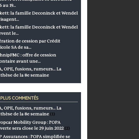
6 au 19…
kett: la famille Deconinck et Wendel
isagent…
kett: la famille Deconinck et Wendel
èvent le…
ration de cession par Crédit
icole SA de sa…
hnipFMC : offre de cession
ontaire avant une…
, OPE, fusions, rumeurs… La
thèse de la 8e semaine
S PLUS COMMENTÉS
, OPE, fusions, rumeurs… La
thèse de la 8e semaine
(1)
opcar Mobility Group : l’OPA
verte sera close le 29 juin 2022
(2)
 Assurances : l’OPA simplifiée se