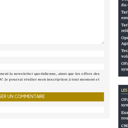
du 
Tar
env
Tar
rel
Opé
Agr
Tec
vol
OPA
syn
ement la newsletter quotidienne, ainsi que les offres des
A". Je pourrai résilier mon inscription à tout moment et
LE
OPA
syn
Eur
rou
CNP