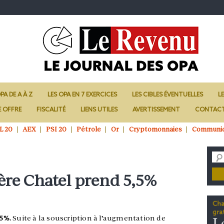
PA DE A À Z
LES OPA EN 7 EXERCICES
LES CIBLES ÉVENTUELLES
L
E OFFRE
FISCALITÉ
LIENS UTILES
AVERTISSEMENT
CONTAC
L 20
AEX
PSI 20
Pétrole
Or
Cryptomonnaies
Communi
ière Chatel prend 5,5%
,5%.
Suite à la souscription à l’augmentation de