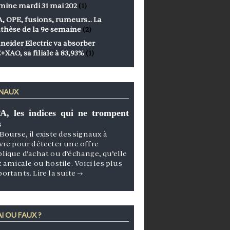
mine mardi 31 mai 202
(1)
, OPE, fusions, rumeurs… La
thèse de la 9e semaine
(2)
neider Electric va absorber
+XAO, sa filiale à 83,93%
(1)
GNAUX
A, les indices qui ne trompent
s
Bourse, il existe des signaux à
vre pour détecter une offre
lique d’achat ou d’échange, qu’elle
t amicale ou hostile. Voici les plus
portants.
Lire la suite
→
I OU FAUX ?