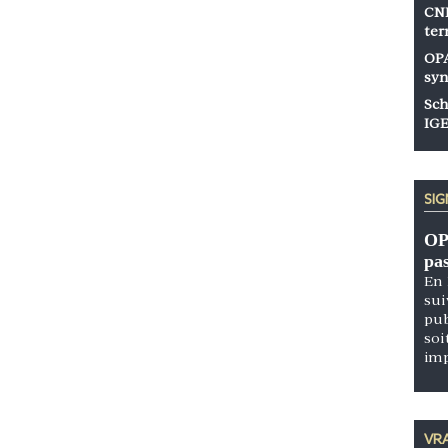
CNP
ter
OPA
syn
Sch
IGE
SI
OP
pa
En 
sui
pub
soi
im
VRA