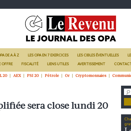
PA DE A À Z
LES OPA EN 7 EXERCICES
LES CIBLES ÉVENTUELLES
L
E OFFRE
FISCALITÉ
LIENS UTILES
AVERTISSEMENT
CONTAC
L 20
AEX
PSI 20
Pétrole
Or
Cryptomonnaies
Communi
lifiée sera close lundi 20