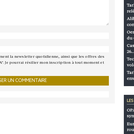
Tar
rel
Ali
co
Oen
du 
Cas
26…
ement la newsletter quotidienne, ainsi que les offres des
Tec
A". Je pourrai résilier mon inscription à tout moment et
vol
Tar
env
LE
OPA
syn
Eur
rou