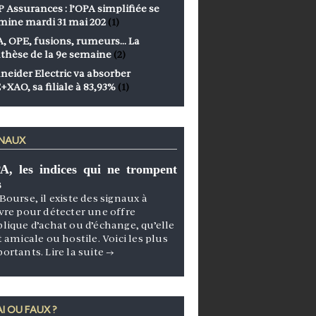
 Assurances : l’OPA simplifiée se
mine mardi 31 mai 202
(1)
, OPE, fusions, rumeurs… La
thèse de la 9e semaine
(2)
neider Electric va absorber
+XAO, sa filiale à 83,93%
(1)
GNAUX
A, les indices qui ne trompent
s
Bourse, il existe des signaux à
vre pour détecter une offre
lique d’achat ou d’échange, qu’elle
t amicale ou hostile. Voici les plus
portants.
Lire la suite
→
I OU FAUX ?