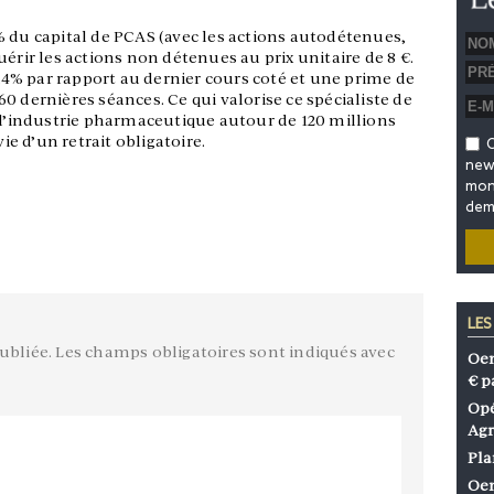
% du capital de PCAS (avec les actions autodétenues,
érir les actions non détenues au prix unitaire de 8 €.
7,4% par rapport au dernier cours coté et une prime de
0 dernières séances. Ce qui valorise ce spécialiste de
r l’industrie pharmaceutique autour de 120 millions
vie d’un retrait obligatoire.
O
news
mon 
dem
LES
ubliée.
Les champs obligatoires sont indiqués avec
Oen
€ p
Opé
Agr
Pla
Oen