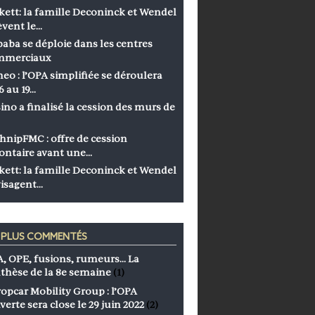
kett: la famille Deconinck et Wendel
èvent le…
baba se déploie dans les centres
mmerciaux
eo : l’OPA simplifiée se déroulera
6 au 19…
ino a finalisé la cession des murs de
hnipFMC : offre de cession
ontaire avant une…
kett: la famille Deconinck et Wendel
isagent…
S PLUS COMMENTÉS
, OPE, fusions, rumeurs… La
thèse de la 8e semaine
(1)
opcar Mobility Group : l’OPA
verte sera close le 29 juin 2022
(2)