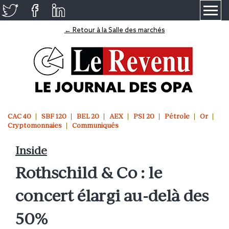
≡
← Retour à la Salle des marchés
CAC 40
SBF 120
BEL 20
AEX
PSI 20
Pétrole
Or
Cryptomonnaies
Communiqués
Inside
Rothschild & Co : le
concert élargi au-delà des
50%