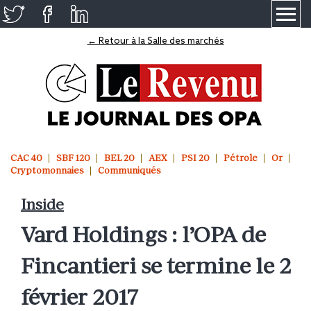
≡
← Retour à la Salle des marchés
CAC 40
SBF 120
BEL 20
AEX
PSI 20
Pétrole
Or
Cryptomonnaies
Communiqués
Inside
Vard Holdings : l’OPA de
Fincantieri se termine le 2
février 2017