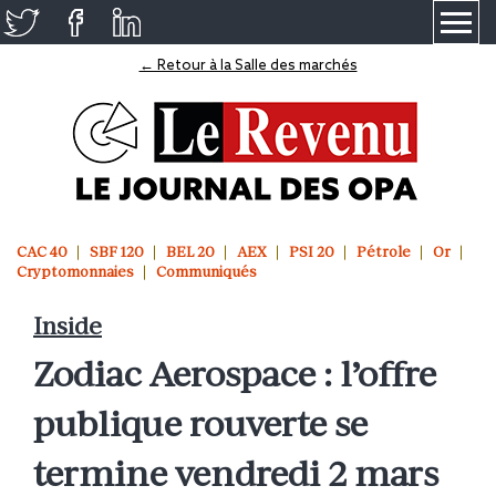
≡
← Retour à la Salle des marchés
CAC 40
SBF 120
BEL 20
AEX
PSI 20
Pétrole
Or
Cryptomonnaies
Communiqués
Inside
Zodiac Aerospace : l’offre
publique rouverte se
termine vendredi 2 mars