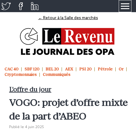
≡
← Retour à la Salle des marchés
CAC 40
SBF 120
BEL 20
AEX
PSI 20
Pétrole
Or
Cryptomonnaies
Communiqués
L'offre du jour
VOGO: projet d’offre mixte
de la part d’ABEO
Publié le
4 juin 2025