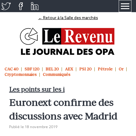
≡
← Retour à la Salle des marchés
CAC 40
SBF 120
BEL 20
AEX
PSI 20
Pétrole
Or
Cryptomonnaies
Communiqués
Les points sur les i
Euronext confirme des
discussions avec Madrid
Publié le
18 novembre 2019