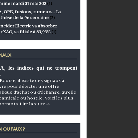
mine mardi 31 mai 202
(1)
, OPE, fusions, rumeurs… La
thèse de la 9e semaine
(2)
neider Electric va absorber
+XAO, sa filiale à 83,93%
(1)
GNAUX
A, les indices qui ne trompent
s
Bourse, il existe des signaux à
vre pour détecter une offre
lique d’achat ou d’échange, qu’elle
t amicale ou hostile. Voici les plus
portants.
Lire la suite
→
I OU FAUX ?