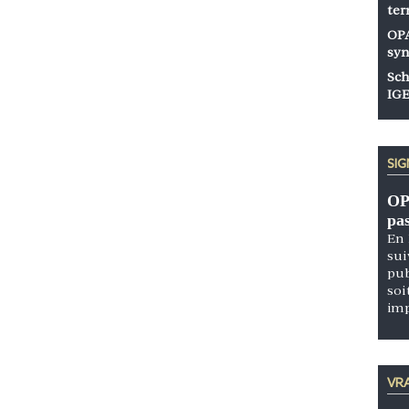
ter
OPA
syn
Sch
IGE
SI
OP
pa
En 
sui
pub
soi
im
VRA