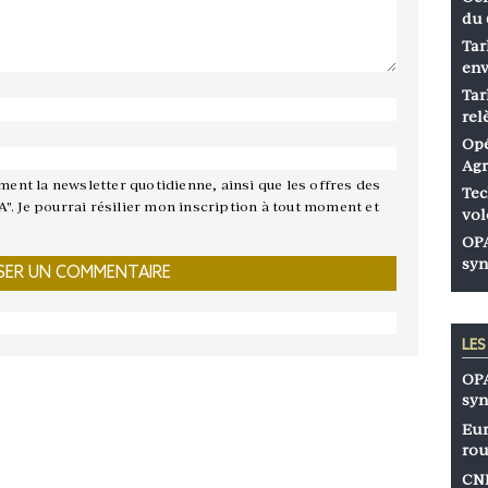
du 
Tar
env
Tar
rel
Opé
Agr
ement la newsletter quotidienne, ainsi que les offres des
Tec
A". Je pourrai résilier mon inscription à tout moment et
vol
OPA
syn
LE
OPA
syn
Eur
rou
CNP