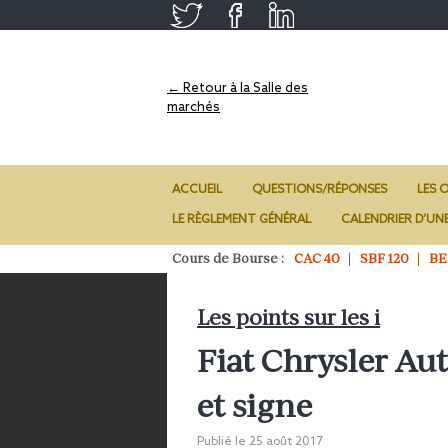
← Retour à la Salle des
marchés
ACCUEIL
QUESTIONS/RÉPONSES
LES O
LE RÈGLEMENT GÉNÉRAL
CALENDRIER D’UN
Cours de Bourse :
CAC 40
SBF 120
BE
Les points sur les i
Fiat Chrysler Au
et signe
Publié le
25 août 2017