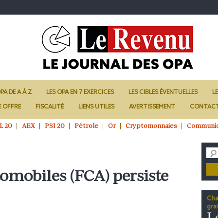
PA DE A À Z
LES OPA EN 7 EXERCICES
LES CIBLES ÉVENTUELLES
L
E OFFRE
FISCALITÉ
LIENS UTILES
AVERTISSEMENT
CONTAC
L 20
AEX
PSI 20
Pétrole
Or
Cryptomonnaies
Communi
tomobiles (FCA) persiste