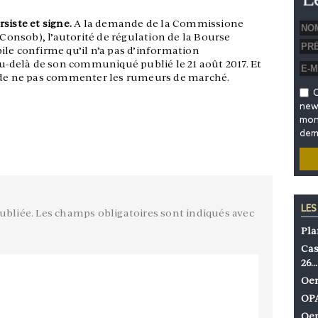
siste et signe.
A la demande de la Commissione
(Consob), l’autorité de régulation de la Bourse
ile confirme qu’il n’a pas d’information
delà de son communiqué publié le 21 août 2017. Et
e de ne pas commenter les rumeurs de marché.
O
news
mon 
dem
LES
ubliée.
Les champs obligatoires sont indiqués avec
Pla
Cas
26…
Oen
OPA
Oen