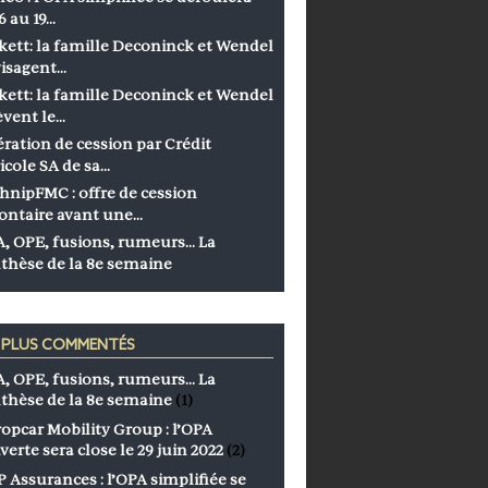
6 au 19…
kett: la famille Deconinck et Wendel
isagent…
kett: la famille Deconinck et Wendel
èvent le…
ration de cession par Crédit
icole SA de sa…
hnipFMC : offre de cession
ontaire avant une…
, OPE, fusions, rumeurs… La
thèse de la 8e semaine
S PLUS COMMENTÉS
, OPE, fusions, rumeurs… La
thèse de la 8e semaine
(1)
opcar Mobility Group : l’OPA
verte sera close le 29 juin 2022
(2)
 Assurances : l’OPA simplifiée se