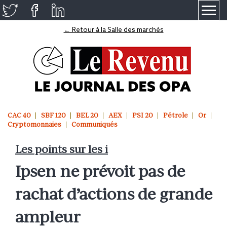
≡
← Retour à la Salle des marchés
CAC 40
SBF 120
BEL 20
AEX
PSI 20
Pétrole
Or
Cryptomonnaies
Communiqués
Les points sur les i
Ipsen ne prévoit pas de
rachat d’actions de grande
ampleur