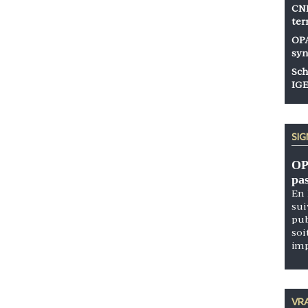
CNP
ter
OPA
syn
Sch
IGE
SI
OP
pa
En 
sui
pub
soi
im
VRA