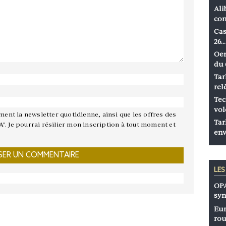
Ali
co
Cas
26…
Oen
du 
Tar
rel
Tec
vol
ement la newsletter quotidienne, ainsi que les offres des
Tar
A". Je pourrai résilier mon inscription à tout moment et
env
LE
OPA
syn
Eur
rou