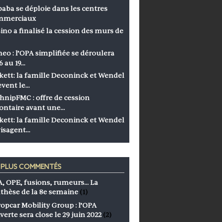
baba se déploie dans les centres
mmerciaux
ino a finalisé la cession des murs de
eo : l’OPA simplifiée se déroulera
6 au 19…
kett: la famille Deconinck et Wendel
èvent le…
hnipFMC : offre de cession
ontaire avant une…
kett: la famille Deconinck et Wendel
isagent…
S PLUS COMMENTÉS
, OPE, fusions, rumeurs… La
thèse de la 8e semaine
(1)
opcar Mobility Group : l’OPA
verte sera close le 29 juin 2022
(2)