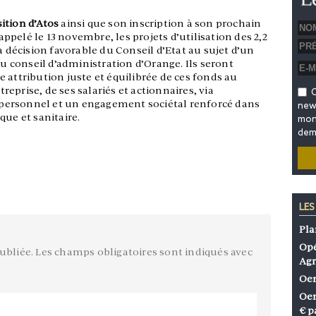
ition d’Atos
ainsi que son inscription à son prochain
pelé le 13 novembre, les projets d’utilisation des 2,2
a décision favorable du Conseil d’Etat au sujet d’un
au conseil d’administration d’Orange. Ils seront
 attribution juste et équilibrée de ces fonds au
eprise, de ses salariés et actionnaires, via
O
personnel et un engagement sociétal renforcé dans
news
que et sanitaire.
mon 
dem
LES
Pla
Opé
ubliée.
Les champs obligatoires sont indiqués avec
Agr
Oen
Oen
€ p