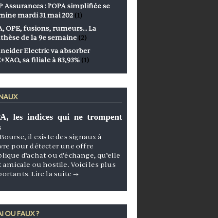
 Assurances : l’OPA simplifiée se
mine mardi 31 mai 202
(1)
, OPE, fusions, rumeurs… La
thèse de la 9e semaine
(2)
neider Electric va absorber
+XAO, sa filiale à 83,93%
(1)
GNAUX
A, les indices qui ne trompent
s
Bourse, il existe des signaux à
vre pour détecter une offre
lique d’achat ou d’échange, qu’elle
t amicale ou hostile. Voici les plus
portants.
Lire la suite
→
I OU FAUX ?