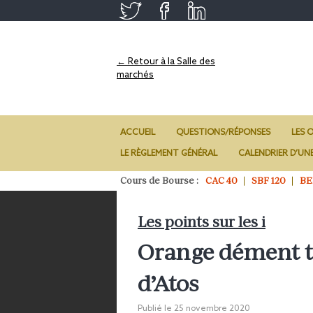
← Retour à la Salle des
marchés
ACCUEIL
QUESTIONS/RÉPONSES
LES O
LE RÈGLEMENT GÉNÉRAL
CALENDRIER D’UN
Cours de Bourse :
CAC 40
SBF 120
BE
Les points sur les i
Orange dément to
d’Atos
Publié le
25 novembre 2020