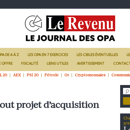
PA DE A À Z
LES OPA EN 7 EXERCICES
LES CIBLES ÉVENTUELLES
L
E OFFRE
FISCALITÉ
LIENS UTILES
AVERTISSEMENT
CONTAC
L 20
AEX
PSI 20
Pétrole
Or
Cryptomonnaies
Communi
ut projet d’acquisition