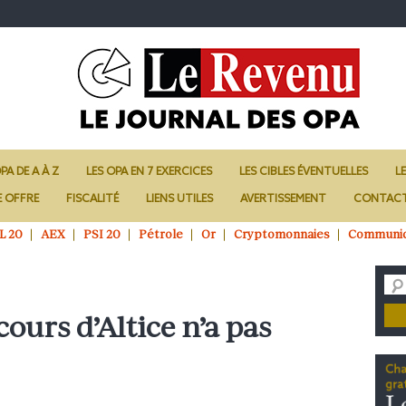
PA DE A À Z
LES OPA EN 7 EXERCICES
LES CIBLES ÉVENTUELLES
L
E OFFRE
FISCALITÉ
LIENS UTILES
AVERTISSEMENT
CONTAC
L 20
AEX
PSI 20
Pétrole
Or
Cryptomonnaies
Communi
cours d’Altice n’a pas