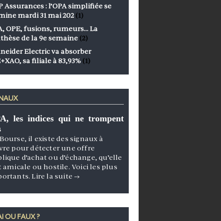
 Assurances : l’OPA simplifiée se
mine mardi 31 mai 202
(1)
, OPE, fusions, rumeurs… La
thèse de la 9e semaine
(2)
neider Electric va absorber
+XAO, sa filiale à 83,93%
(1)
GNAUX
A, les indices qui ne trompent
s
Bourse, il existe des signaux à
vre pour détecter une offre
lique d’achat ou d’échange, qu’elle
t amicale ou hostile. Voici les plus
portants.
Lire la suite
→
I OU FAUX ?