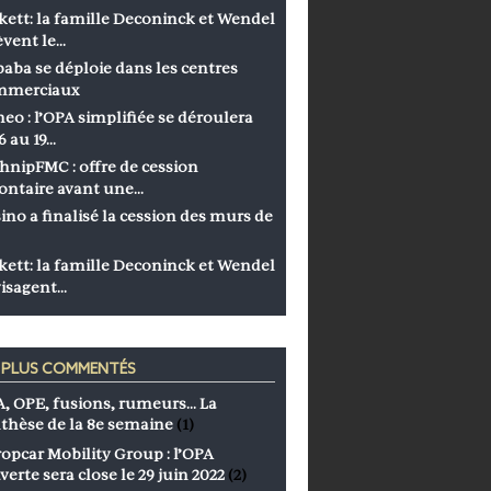
kett: la famille Deconinck et Wendel
èvent le…
baba se déploie dans les centres
mmerciaux
eo : l’OPA simplifiée se déroulera
6 au 19…
hnipFMC : offre de cession
ontaire avant une…
ino a finalisé la cession des murs de
kett: la famille Deconinck et Wendel
isagent…
S PLUS COMMENTÉS
, OPE, fusions, rumeurs… La
thèse de la 8e semaine
(1)
opcar Mobility Group : l’OPA
verte sera close le 29 juin 2022
(2)