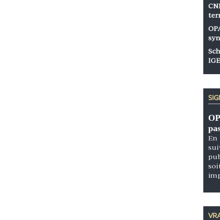
CNP
ter
OPA
syn
Sch
IGE
SI
OP
pa
En 
sui
pub
soi
im
VRA