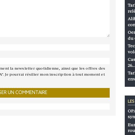
Tar
rel
Ali
co
Oen
du 
Tec
vol
Cas
26…
ement la newsletter quotidienne, ainsi que les offres des
Tar
A". Je pourrai résilier mon inscription à tout moment et
env
LE
OPA
syn
Eur
rou