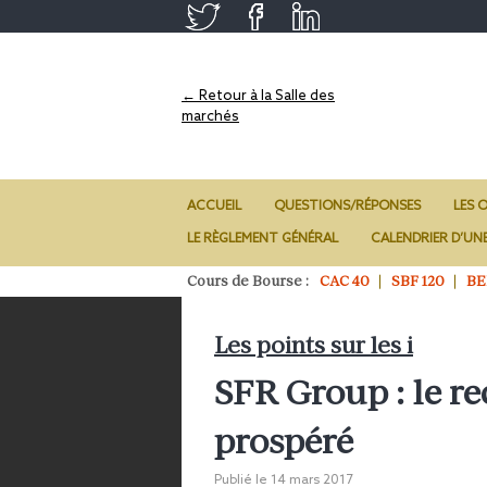
← Retour à la Salle des
marchés
ACCUEIL
QUESTIONS/RÉPONSES
LES O
LE RÈGLEMENT GÉNÉRAL
CALENDRIER D’UN
Cours de Bourse :
CAC 40
SBF 120
BE
Les points sur les i
SFR Group : le re
prospéré
Publié le
14 mars 2017