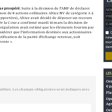
pas prospéré.
Suite à la décision de l’AMF de déclarer
son de 8 actions ordinaires Altice NV de catégorie A à
pportées), Altice avait décidé de déposer un recours
 Or la Cour a confirmé mardi 14 mars la décision de
e régulation avait estimé que les éléments fournis par
nsidérer que l’information destinée aux actionnaires
O
ification de la parité d’échange retenue, soit
news
ente ».
mon 
dem
LES
Oen
€ p
ubliée.
Les champs obligatoires sont indiqués avec
Pla
Opé
Agr
Oen