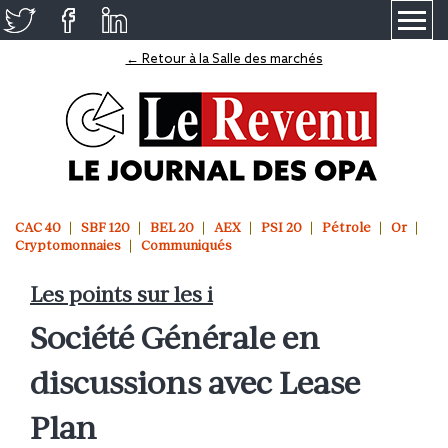
≡
← Retour à la Salle des marchés
CAC 40
SBF 120
BEL 20
AEX
PSI 20
Pétrole
Or
Cryptomonnaies
Communiqués
Les points sur les i
Société Générale en
discussions avec Lease
Plan