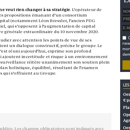
 veut rien changer à sa stratégie
. L’opérateur de
ses propositions émanant d’un consortium
apital (notamment Léon Bressler, l’ancien PDG
 Niel, qui s’opposent à l’augmentation de capital
e générale extraordinaire du 10 novembre 2020.
O
udier avec attention les points de vue de ses
news
tient un dialogue constructif, précise le groupe. Le
mon 
s’est réuni aujourd’hui, exprime son profond
dem
ui ajoutent incertitude et risque à un environnement
e surveillance réitère unanimement son soutien plein
plan holistique, équilibré, résultant de l’examen
s qui s’offraient au Groupe.
LES
Oen
€ p
Pla
Opé
Agr
Oen
ubliée.
Les champs obligatoires sont indiqués avec