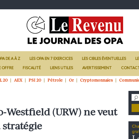
PA DE A À Z
LES OPA EN 7 EXERCICES
LES CIBLES ÉVENTUELLES
L
E OFFRE
FISCALITÉ
LIENS UTILES
AVERTISSEMENT
CONTAC
L 20
AEX
PSI 20
Pétrole
Or
Cryptomonnaies
Communi
-Westfield (URW) ne veut
 stratégie