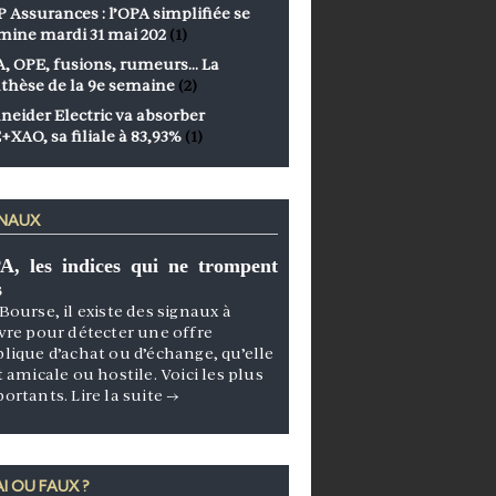
 Assurances : l’OPA simplifiée se
mine mardi 31 mai 202
(1)
, OPE, fusions, rumeurs… La
thèse de la 9e semaine
(2)
neider Electric va absorber
+XAO, sa filiale à 83,93%
(1)
GNAUX
A, les indices qui ne trompent
s
Bourse, il existe des signaux à
vre pour détecter une offre
lique d’achat ou d’échange, qu’elle
t amicale ou hostile. Voici les plus
portants.
Lire la suite
→
I OU FAUX ?