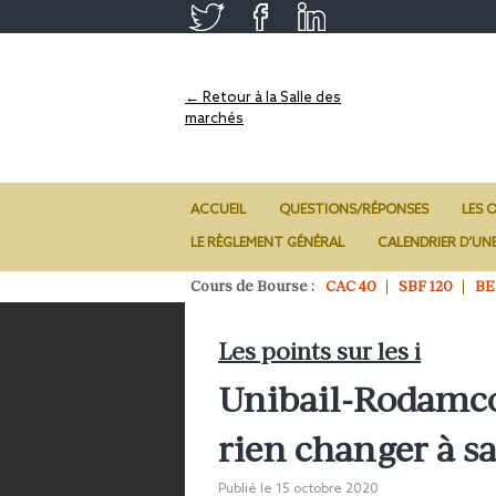
← Retour à la Salle des
marchés
ACCUEIL
QUESTIONS/RÉPONSES
LES O
LE RÈGLEMENT GÉNÉRAL
CALENDRIER D’UN
Cours de Bourse :
CAC 40
SBF 120
BE
Les points sur les i
Unibail-Rodamco
rien changer à sa
Publié le
15 octobre 2020