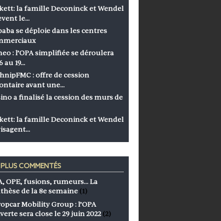
kett: la famille Deconinck et Wendel
èvent le…
baba se déploie dans les centres
mmerciaux
eo : l’OPA simplifiée se déroulera
6 au 19…
hnipFMC : offre de cession
ontaire avant une…
ino a finalisé la cession des murs de
kett: la famille Deconinck et Wendel
isagent…
S PLUS COMMENTÉS
, OPE, fusions, rumeurs… La
thèse de la 8e semaine
(1)
opcar Mobility Group : l’OPA
verte sera close le 29 juin 2022
(2)