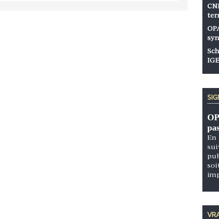
CNP
ter
OPA
syn
Sch
IGE
SI
OP
pa
En 
sui
pub
soi
im
VRA