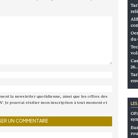
Tar
rel
Ali
co
Oen
du 
Tec
vol
Cas
26…
Tar
env
ement la newsletter quotidienne, ainsi que les offres des
A". Je pourrai résilier mon inscription à tout moment et
LE
OPA
syn
Eur
rou