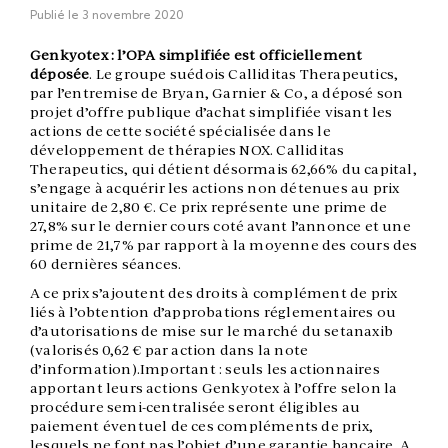
Publié le
3 novembre 2020
Genkyotex : l’OPA simplifiée est officiellement
déposée
. Le groupe suédois Calliditas Therapeutics,
par l’entremise de Bryan, Garnier & Co, a déposé son
projet d’offre publique d’achat simplifiée visant les
actions de cette société spécialisée dans le
développement de thérapies NOX. Calliditas
Therapeutics, qui détient désormais 62,66% du capital,
s’engage à acquérir les actions non détenues au prix
unitaire de 2,80 €. Ce prix représente une prime de
27,8% sur le dernier cours coté avant l’annonce et une
prime de 21,7% par rapport à la moyenne des cours des
60 dernières séances.
A ce prix s’ajoutent des droits à complément de prix
liés à l’obtention d’approbations réglementaires ou
d’autorisations de mise sur le marché du setanaxib
(valorisés 0,62 € par action dans la note
d’information).Important : seuls les actionnaires
apportant leurs actions Genkyotex à l’offre selon la
procédure semi-centralisée seront éligibles au
paiement éventuel de ces compléments de prix,
lesquels ne font pas l’objet d’une garantie bancaire. A