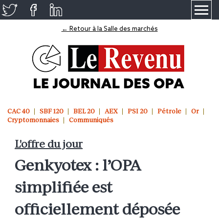
≡
← Retour à la Salle des marchés
CAC 40
SBF 120
BEL 20
AEX
PSI 20
Pétrole
Or
Cryptomonnaies
Communiqués
L'offre du jour
Genkyotex : l’OPA
simplifiée est
officiellement déposée