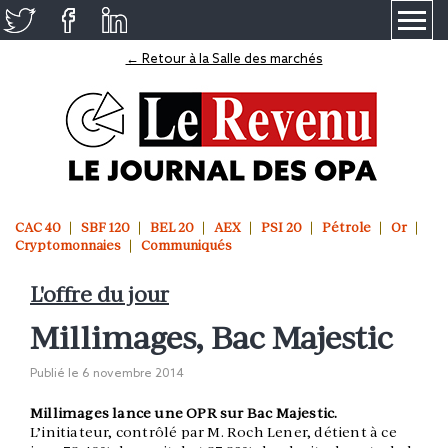
≡
← Retour à la Salle des marchés
CAC 40
SBF 120
BEL 20
AEX
PSI 20
Pétrole
Or
Cryptomonnaies
Communiqués
L'offre du jour
Millimages, Bac Majestic
Publié le
6 novembre 2014
Millimages lance une OPR sur Bac Majestic.
L’initiateur, contrôlé par M. Roch Lener, détient à ce