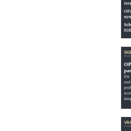
ter
OPA
syn
Sch
IGE
SI
OP
pa
En 
sui
pub
soi
im
VRA