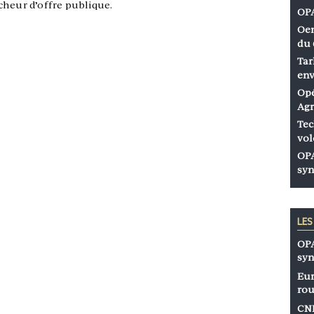
cheur d’offre publique.
OPA
Oen
du 
Tar
env
Opé
Agr
Tec
vol
OPA
syn
LE
OPA
syn
Eur
rou
CNP