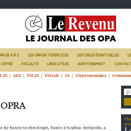
PA DE A À Z
LES OPA EN 7 EXERCICES
LES CIBLES ÉVENTUELLES
L
E OFFRE
FISCALITÉ
LIENS UTILES
AVERTISSEMENT
CONTAC
L 20
AEX
PSI 20
Pétrole
Or
Cryptomonnaies
Communi
e OPRA
té de haute technologie, basée à Sophia-Antipolis, a