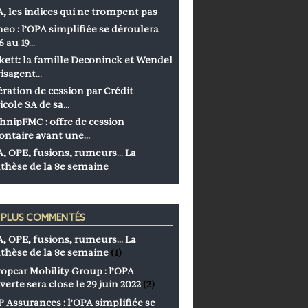
, les indices qui ne trompent pas
eo : l’OPA simplifiée se déroulera
6 au 19…
kett: la famille Deconinck et Wendel
isagent…
ration de cession par Crédit
icole SA de sa…
hnipFMC : offre de cession
ontaire avant une…
, OPE, fusions, rumeurs… La
thèse de la 8e semaine
S PLUS COMMENTÉS
, OPE, fusions, rumeurs… La
thèse de la 8e semaine
(1)
opcar Mobility Group : l’OPA
verte sera close le 29 juin 2022
(2)
 Assurances : l’OPA simplifiée se