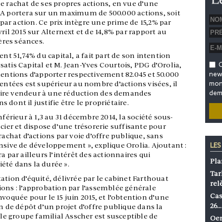
e rachat de ses propres actions, en vue d’une
RA portera sur un maximum de 500.000 actions, soit
 par action. Ce prix intègre une prime de 15,2% par
ril 2015 sur Alternext et de 14,8% par rapport au
res séances.
ent 51,74% du capital, a fait part de son intention
 Isatis Capital et M. Jean-Yves Courtois, PDG d’Orolia,
O
tentions d’apporter respectivement 82.045 et 50.000
news
sentées est supérieur au nombre d’actions visées, il
mon 
aire vendeur à une réduction des demandes
dem
dont il justifie être le propriétaire.
nférieur à 1,3 au 31 décembre 2014, la société sous-
ncier et dispose d’une trésorerie suffisante pour
rachat d’actions par voie d’offre publique, sans
nsive de développement », explique Orolia. Ajoutant :
LES
a par ailleurs l’intérêt des actionnaires qui
Pla
été dans la durée ».
Tar
estation d’équité, délivrée par le cabinet Farthouat
rel
ons : l’approbation par l’assemblée générale
Cas
voquée pour le 15 juin 2015, et l’obtention d’une
26…
on de dépôt d’un projet d’offre publique dans la
 le groupe familial Asscher est susceptible de
Oen