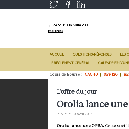
← Retour à la Salle des
marchés
ACCUEIL
QUESTIONS/RÉPONSES
LES O
LE RÈGLEMENT GÉNÉRAL
CALENDRIER D’UN
Cours de Bourse :
CAC 40
SBF 120
BE
L'offre du jour
Orolia lance un
Publié le
30 avril 2015
Orolia lance une OPRA.
Cette socié