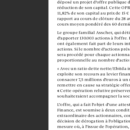
déposé un projet d’offre publique d
réduction de son capital. Cette OP
11,82% de son capital au prix de 15 €
rapport au cours de clôture du 28 av
cours moyen pondéré des 60 derniè
Le groupe familial Asscher, qui déti
d’apporter 130.003 actions à l’offre.
ont également fait part de leurs in
actions. Si le nombre d’actions pré
sera procédé pour chaque actionn
proportionnelle au nombre d’actions 
« Avec un ratio dette nette/Ebitda i
exploite son recours au levier fina
consacrer 7,5 millions d’euros à un 
remettre en cause sa stratégie offe
«
Cette opération relutive préserver
souhaiteraient accompagner la soci
L’offre, qui a fait l’objet d’une att
Finance, est soumise à deux conditi
extraordinaire des actionnaires, con
décision de dérogation à l’obligati
mesure où, à l’issue de l’opération,