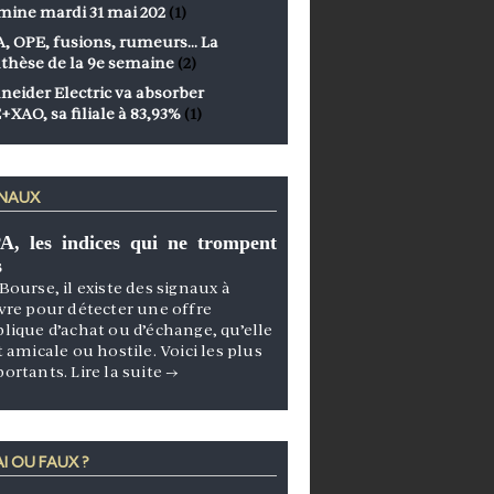
mine mardi 31 mai 202
(1)
, OPE, fusions, rumeurs… La
thèse de la 9e semaine
(2)
neider Electric va absorber
+XAO, sa filiale à 83,93%
(1)
GNAUX
A, les indices qui ne trompent
s
Bourse, il existe des signaux à
vre pour détecter une offre
lique d’achat ou d’échange, qu’elle
t amicale ou hostile. Voici les plus
portants.
Lire la suite
→
I OU FAUX ?