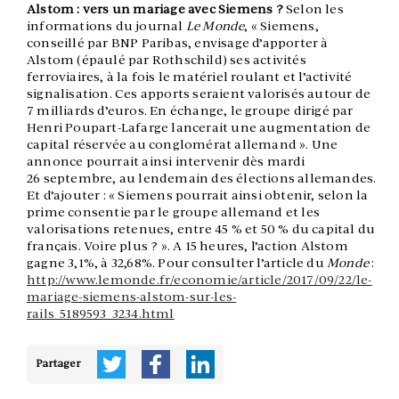
Alstom : vers un mariage avec Siemens ?
Selon les
informations du journal
Le Monde
, « Siemens,
conseillé par BNP Paribas, envisage d’apporter à
Alstom (épaulé par Rothschild) ses activités
ferroviaires, à la fois le matériel roulant et l’activité
signalisation. Ces apports seraient valorisés autour de
7 milliards d’euros. En échange, le groupe dirigé par
Henri Poupart-Lafarge lancerait une augmentation de
capital réservée au conglomérat allemand ». Une
annonce pourrait ainsi intervenir dès mardi
26 septembre, au lendemain des élections allemandes.
Et d’ajouter : « Siemens pourrait ainsi obtenir, selon la
prime consentie par le groupe allemand et les
valorisations retenues, entre 45 % et 50 % du capital du
français. Voire plus ? ». A 15 heures, l’action Alstom
gagne 3,1%, à 32,68%. Pour consulter l’article du
Monde
:
http://www.lemonde.fr/economie/article/2017/09/22/le-
mariage-siemens-alstom-sur-les-
rails_5189593_3234.html
Partager