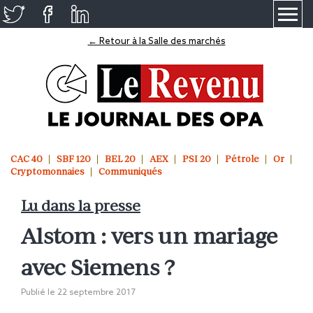
≡
← Retour à la Salle des marchés
CAC 40
SBF 120
BEL 20
AEX
PSI 20
Pétrole
Or
Cryptomonnaies
Communiqués
Lu dans la presse
Alstom : vers un mariage
avec Siemens ?
Publié le
22 septembre 2017