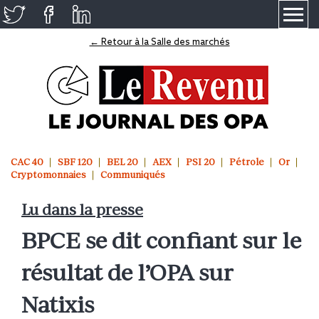
≡
← Retour à la Salle des marchés
CAC 40
SBF 120
BEL 20
AEX
PSI 20
Pétrole
Or
Cryptomonnaies
Communiqués
Lu dans la presse
BPCE se dit confiant sur le
résultat de l’OPA sur
Natixis