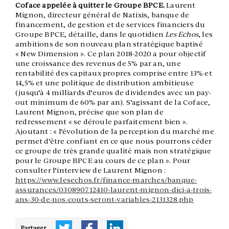
Coface appelée à quitter le Groupe BPCE.
Laurent
Mignon, directeur général de Natixis, banque de
financement, de gestion et de services financiers du
Groupe BPCE, détaille, dans le quotidien
Les Echos
, les
ambitions de son nouveau plan stratégique baptisé
« New Dimension ». Ce plan 2018-2020 a pour objectif
une croissance des revenus de 5% par an, une
rentabilité des capitaux propres comprise entre 13% et
14,5% et une politique de distribution ambitieuse
(jusqu’à 4 milliards d’euros de dividendes avec un pay-
out minimum de 60% par an). S’agissant de la Coface,
Laurent Mignon, précise que son plan de
redressement « se déroule parfaitement bien ».
Ajoutant : « l’évolution de la perception du marché me
permet d’être confiant en ce que nous pourrons céder
ce groupe de très grande qualité mais non stratégique
pour le Groupe BPCE au cours de ce plan ». Pour
consulter l’interview de Laurent Mignon :
https://www.lesechos.fr/finance-marches/banque-
assurances/030890712410-laurent-mignon-dici-a-trois-
ans-30-de-nos-couts-seront-variables-2131328.php
Partager