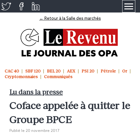
≡
← Retour à la Salle des marchés
CAC 40
SBF 120
BEL 20
AEX
PSI 20
Pétrole
Or
Cryptomonnaies
Communiqués
Lu dans la presse
Coface appelée à quitter le
Groupe BPCE
Publié le
20 novembre 2017