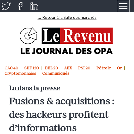
≡
← Retour à la Salle des marchés
CAC 40
SBF 120
BEL 20
AEX
PSI 20
Pétrole
Or
Cryptomonnaies
Communiqués
Lu dans la presse
Fusions & acquisitions :
des hackeurs profitent
d’informations