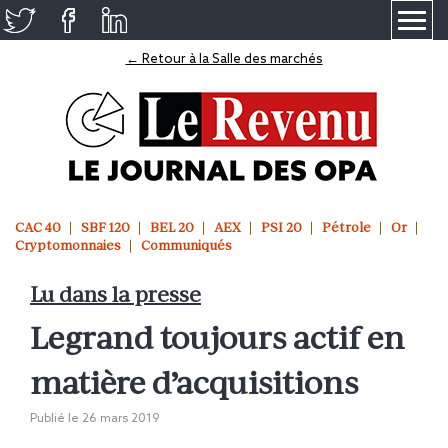
≡
← Retour à la Salle des marchés
CAC 40
SBF 120
BEL 20
AEX
PSI 20
Pétrole
Or
Cryptomonnaies
Communiqués
Lu dans la presse
Legrand toujours actif en
matière d’acquisitions
Publié le
26 mars 2019