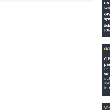
CNP
ter
OPA
syn
Sch
IGE
SI
OP
pa
En 
sui
pub
soi
im
VRA