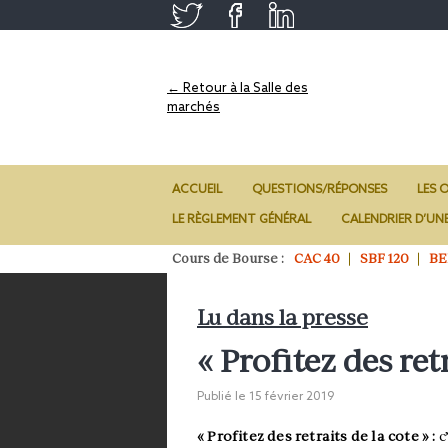
← Retour à la Salle des
marchés
ACCUEIL
QUESTIONS/RÉPONSES
LES O
LE RÈGLEMENT GÉNÉRAL
CALENDRIER D’UN
Cours de Bourse :
CAC 40
SBF 120
BE
Lu dans la presse
« Profitez des ret
Publié le
15 février 2019
« Profitez des retraits de la cote » :
c