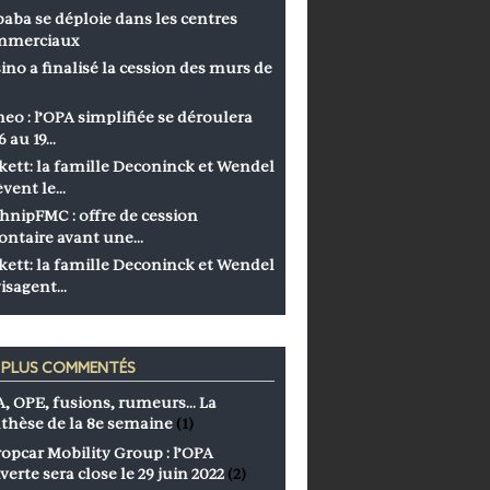
baba se déploie dans les centres
mmerciaux
ino a finalisé la cession des murs de
eo : l’OPA simplifiée se déroulera
6 au 19…
kett: la famille Deconinck et Wendel
èvent le…
hnipFMC : offre de cession
ontaire avant une…
kett: la famille Deconinck et Wendel
isagent…
S PLUS COMMENTÉS
, OPE, fusions, rumeurs… La
thèse de la 8e semaine
(1)
opcar Mobility Group : l’OPA
verte sera close le 29 juin 2022
(2)