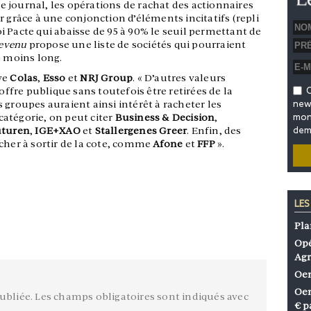
 le journal, les opérations de rachat des actionnaires
r grâce à une conjonction d’éléments incitatifs (repli
 Pacte qui abaisse de 95 à 90% le seuil permettant de
evenu
propose une liste de sociétés qui pourraient
u moins long.
ve
Colas
,
Esso
et
NRJ Group
. « D’autres valeurs
 offre publique sans toutefois être retirées de la
O
 groupes auraient ainsi intérêt à racheter les
news
 catégorie, on peut citer
Business & Decision
,
mon 
uturen
,
IGE+XAO
et
Stallergenes Greer
. Enfin, des
dem
cher à sortir de la cote, comme
Afone
et
FFP
».
LES
Pla
Opé
Agr
Oen
Oen
ubliée.
Les champs obligatoires sont indiqués avec
€ p