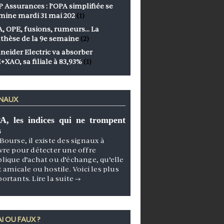
 Assurances : l’OPA simplifiée se
mine mardi 31 mai 202
(1)
, OPE, fusions, rumeurs… La
thèse de la 9e semaine
(2)
neider Electric va absorber
+XAO, sa filiale à 83,93%
(1)
GNAUX
A, les indices qui ne trompent
s
Bourse, il existe des signaux à
vre pour détecter une offre
lique d’achat ou d’échange, qu’elle
t amicale ou hostile. Voici les plus
portants.
Lire la suite
→
I OU FAUX ?