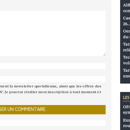
Ali
co
Cas
26…
Oen
du 
Tar
rel
Tec
vol
Tar
env
ement la newsletter quotidienne, ainsi que les offres des
A". Je pourrai résilier mon inscription à tout moment et
LE
OPA
syn
Eur
rou