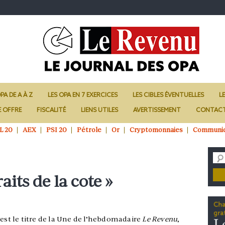
PA DE A À Z
LES OPA EN 7 EXERCICES
LES CIBLES ÉVENTUELLES
L
E OFFRE
FISCALITÉ
LIENS UTILES
AVERTISSEMENT
CONTAC
L 20
AEX
PSI 20
Pétrole
Or
Cryptomonnaies
Communi
raits de la cote »
’est le titre de la Une de l’hebdomadaire
Le Revenu
,