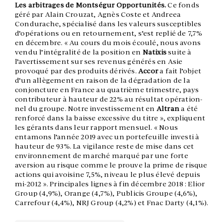
Les arbitrages de Montségur Opportunités.
Ce fonds
géré par Alain Crouzat, Agnès Coste et Andreea
Condurache, spécialisé dans les valeurs susceptibles
d’opérations ou en retournement, s’est replié de 7,7%
en décembre. « Au cours du mois écoulé, nous avons
vendu l’intégralité de la position en
Natixis
suite à
l’avertissement sur ses revenus générés en Asie
provoqué par des produits dérivés.
Accor
a fait l’objet
d’un allègement en raison de la dégradation de la
conjoncture en France au quatrième trimestre, pays
contributeur à hauteur de 22% au résultat opération­
nel du groupe. Notre investissement en
Altran
a été
renforcé dans la baisse excessive du titre », expliquent
les gérants dans leur rapport mensuel. « Nous
entamons l’année 2019 avec un portefeuille investi à
hauteur de 93%. La vigilance reste de mise dans cet
environnement de marché marqué par une forte
aversion au risque comme le prouve la prime de risque
actions qui avoisine 7,5%, niveau le plus élevé depuis
mi-2012 ». Principales lignes à fin décembre 2018 : Elior
Group (4,9%), Orange (4,7%), Publicis Groupe (4,6%),
Carrefour (4,4%), NRJ Group (4,2%) et Fnac Darty (4,1%).