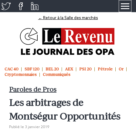
≡
← Retour à la Salle des marchés
CAC 40
SBF 120
BEL 20
AEX
PSI 20
Pétrole
Or
Cryptomonnaies
Communiqués
Paroles de Pros
Les arbitrages de
Montségur Opportunités
Publié le
3 janvier 2019