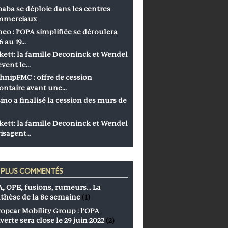
baba se déploie dans les centres
mmerciaux
eo : l’OPA simplifiée se déroulera
6 au 19…
kett: la famille Deconinck et Wendel
èvent le…
hnipFMC : offre de cession
ontaire avant une…
ino a finalisé la cession des murs de
kett: la famille Deconinck et Wendel
isagent…
S PLUS COMMENTÉS
, OPE, fusions, rumeurs… La
thèse de la 8e semaine
(1)
opcar Mobility Group : l’OPA
verte sera close le 29 juin 2022
(2)