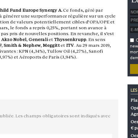
hild Fund Europe Synergy A.
Ce fonds, géré par
e à générer une surperformance régulière sur un cycle
ion de valeurs potentiellement cibles d’OPA/OPE et
ars, le fonds a repris 0,25%, portant son avance à
 pas pris de nouvelles positions. En revanche, il s’est
,
Akzo Nobel
,
Generali
et
Thyssenkrupp
. En sens
O
F
,
Smith & Nephew
,
Meggitt
et
ITV
. Au 29 mars 2019,
news
uivantes : KPN (4,34%), Tullow Oil (4,27%), Sanofi
mon 
3,97%) et Aéroports de Paris (3,94%).
dem
LES
Pla
Opé
Agr
ubliée.
Les champs obligatoires sont indiqués avec
Oen
€ p
Oen