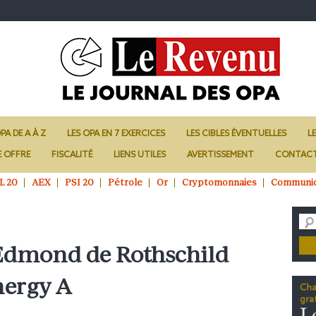
PA DE A À Z
LES OPA EN 7 EXERCICES
LES CIBLES ÉVENTUELLES
L
E OFFRE
FISCALITÉ
LIENS UTILES
AVERTISSEMENT
CONTAC
L 20
AEX
PSI 20
Pétrole
Or
Cryptomonnaies
Communi
’Edmond de Rothschild
nergy A