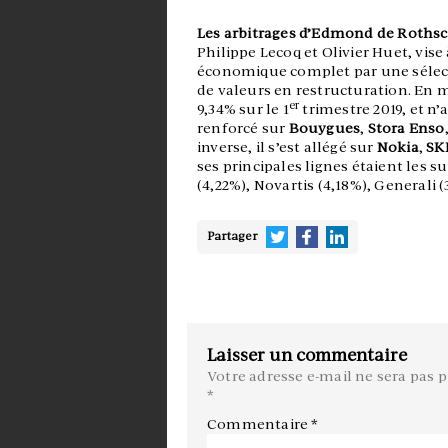
Les arbitrages d’Edmond de Rothsc
Philippe Lecoq et Olivier Huet, vis
économique complet par une sélect
de valeurs en restructuration. En m
er
9,34% sur le 1
trimestre 2019, et n’a
renforcé sur
Bouygues
,
Stora Enso
inverse, il s’est allégé sur
Nokia
,
SK
ses principales lignes étaient les s
(4,22%), Novartis (4,18%), Generali (
Partager
Laisser un commentaire
Votre adresse e-mail ne sera pas p
*
Commentaire
*