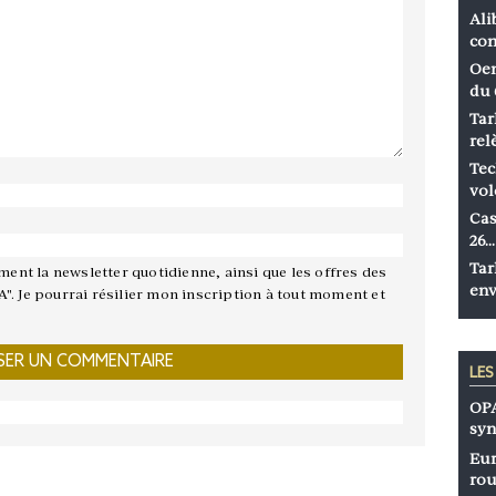
Ali
co
Oen
du 
Tar
rel
Tec
vol
Cas
26…
Tar
ement la newsletter quotidienne, ainsi que les offres des
env
A". Je pourrai résilier mon inscription à tout moment et
LE
OPA
syn
Eur
rou