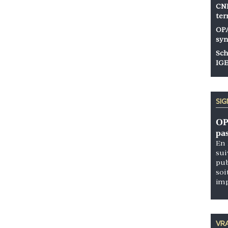
CNP
ter
OPA
syn
Sch
IGE
SI
OP
pa
En 
sui
pub
soi
im
VRA