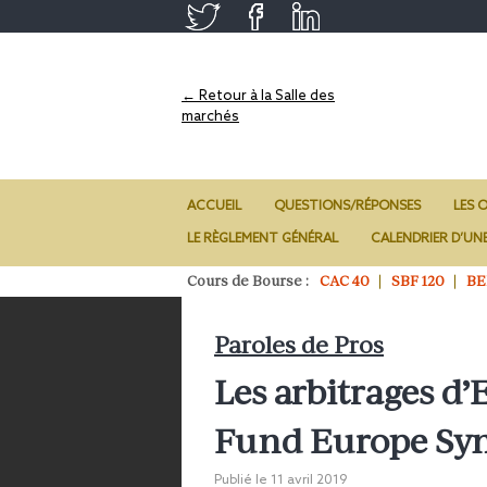
← Retour à la Salle des
marchés
ACCUEIL
QUESTIONS/RÉPONSES
LES O
LE RÈGLEMENT GÉNÉRAL
CALENDRIER D’UN
Cours de Bourse :
CAC 40
SBF 120
BE
Paroles de Pros
Les arbitrages d
Fund Europe Sy
Publié le
11 avril 2019