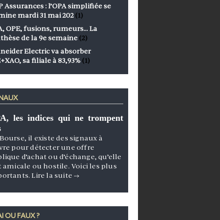
 Assurances : l’OPA simplifiée se
mine mardi 31 mai 202
(1)
, OPE, fusions, rumeurs… La
thèse de la 9e semaine
(2)
neider Electric va absorber
+XAO, sa filiale à 83,93%
(1)
GNAUX
A, les indices qui ne trompent
s
Bourse, il existe des signaux à
vre pour détecter une offre
lique d’achat ou d’échange, qu’elle
t amicale ou hostile. Voici les plus
portants.
Lire la suite
→
I OU FAUX ?