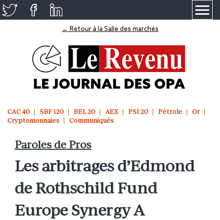
≡
← Retour à la Salle des marchés
CAC 40
SBF 120
BEL 20
AEX
PSI 20
Pétrole
Or
Cryptomonnaies
Communiqués
Paroles de Pros
Les arbitrages d’Edmond
de Rothschild Fund
Europe Synergy A