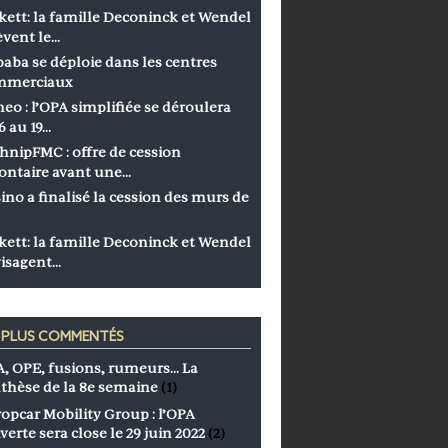
kett: la famille Deconinck et Wendel
èvent le…
baba se déploie dans les centres
mmerciaux
eo : l’OPA simplifiée se déroulera
6 au 19…
hnipFMC : offre de cession
ontaire avant une…
ino a finalisé la cession des murs de
kett: la famille Deconinck et Wendel
isagent…
S PLUS COMMENTÉS
, OPE, fusions, rumeurs… La
thèse de la 8e semaine
(1)
opcar Mobility Group : l’OPA
verte sera close le 29 juin 2022
(2)