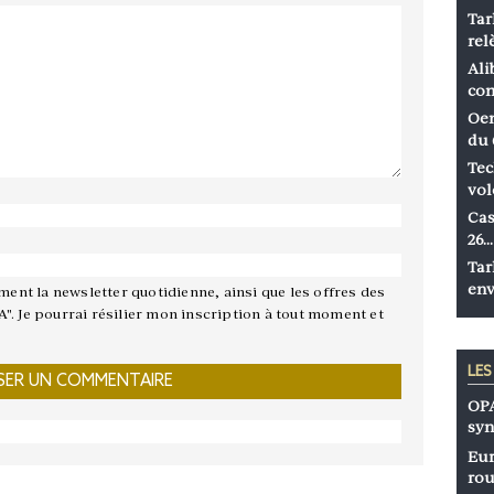
Tar
rel
Ali
co
Oen
du 
Tec
vol
Cas
26…
Tar
env
ement la newsletter quotidienne, ainsi que les offres des
A". Je pourrai résilier mon inscription à tout moment et
LE
OPA
syn
Eur
rou