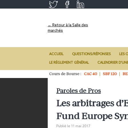
← Retour à la Salle des
marchés
ACCUEIL
QUESTIONS/RÉPONSES
LES O
LE RÈGLEMENT GÉNÉRAL
CALENDRIER D’UN
Cours de Bourse :
CAC 40
SBF 120
BE
Paroles de Pros
Les arbitrages d
Fund Europe Sy
Publié le
11 mai 2017