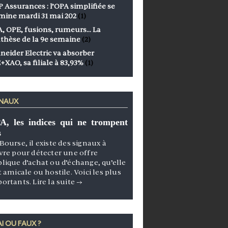
 Assurances : l’OPA simplifiée se
mine mardi 31 mai 202
(1)
, OPE, fusions, rumeurs… La
thèse de la 9e semaine
(2)
neider Electric va absorber
+XAO, sa filiale à 83,93%
(1)
GNAUX
A, les indices qui ne trompent
s
Bourse, il existe des signaux à
vre pour détecter une offre
lique d’achat ou d’échange, qu’elle
t amicale ou hostile. Voici les plus
portants.
Lire la suite
→
I OU FAUX ?