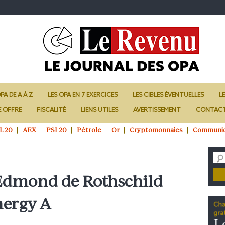
PA DE A À Z
LES OPA EN 7 EXERCICES
LES CIBLES ÉVENTUELLES
L
E OFFRE
FISCALITÉ
LIENS UTILES
AVERTISSEMENT
CONTAC
L 20
AEX
PSI 20
Pétrole
Or
Cryptomonnaies
Communi
’Edmond de Rothschild
nergy A