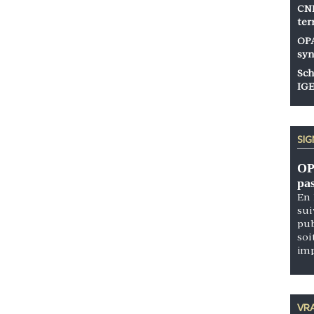
CNP
ter
OPA
syn
Sch
IGE
SI
OP
pa
En 
sui
pub
soi
im
VRA