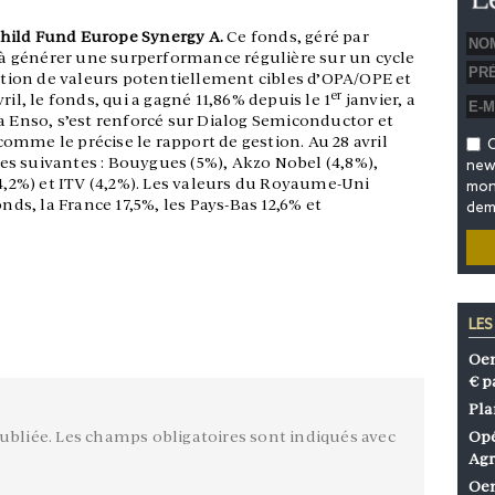
hild Fund Europe Synergy A.
Ce fonds, géré par
e à générer une surperformance régulière sur un cycle
ion de valeurs potentiellement cibles d’OPA/OPE et
er
ril, le fonds, qui a gagné 11,86% depuis le 1
janvier, a
a Enso, s’est renforcé sur Dialog Semiconductor et
 comme le précise le rapport de gestion. Au 28 avril
O
 les suivantes : Bouygues (5%), Akzo Nobel (4,8%),
news
(4,2%) et ITV (4,2%). Les valeurs du Royaume-Uni
mon 
nds, la France 17,5%, les Pays-Bas 12,6% et
dem
LES
Oen
€ p
Pla
ubliée.
Les champs obligatoires sont indiqués avec
Opé
Agr
Oen