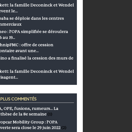
kett: la famille Deconinck et Wendel
èvent le…
baba se déploie dans les centres
mmerciaux
eo : l’OPA simplifiée se déroulera
6 au 19…
hnipFMC : offre de cession
ontaire avant une…
ino a finalisé la cession des murs de
kett: la famille Deconinck et Wendel
isagent…
S PLUS COMMENTÉS
, OPE, fusions, rumeurs… La
thèse de la 8e semaine
(1)
opcar Mobility Group : l’OPA
verte sera close le 29 juin 2022
(2)