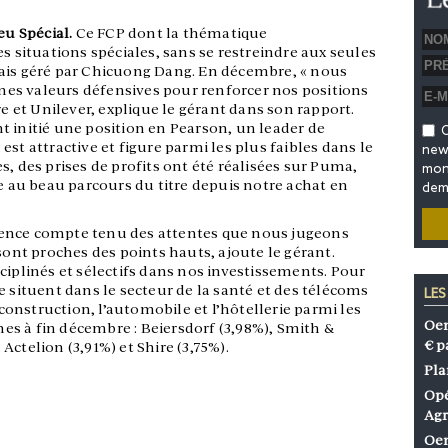
eu Spécial.
Ce FCP dont la thématique
s situations spéciales, sans se restreindre aux seules
mais géré par Chicuong Dang. En décembre, « nous
aines valeurs défensives pour renforcer nos positions
re et Unilever, explique le gérant dans son rapport.
t initié une position en Pearson, un leader de
O
n est attractive et figure parmi les plus faibles dans le
news
s, des prises de profits ont été réalisées sur Puma,
mon 
te au beau parcours du titre depuis notre achat en
dem
ence compte tenu des attentes que nous jugeons
 sont proches des points hauts, ajoute le gérant.
ciplinés et sélectifs dans nos investissements. Pour
e situent dans le secteur de la santé et des télécoms
LES
 construction, l’automobile et l’hôtellerie parmi les
Oen
gnes à fin décembre : Beiersdorf (3,98%), Smith &
€ p
ctelion (3,91%) et Shire (3,75%).
Pla
Opé
Agr
Oen