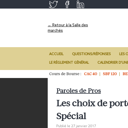
← Retour à la Salle des
marchés
ACCUEIL
QUESTIONS/RÉPONSES
LES O
LE RÈGLEMENT GÉNÉRAL
CALENDRIER D’UN
Cours de Bourse :
CAC 40
SBF 120
BE
Paroles de Pros
Les choix de port
Spécial
Publié le
27 janvier 2017