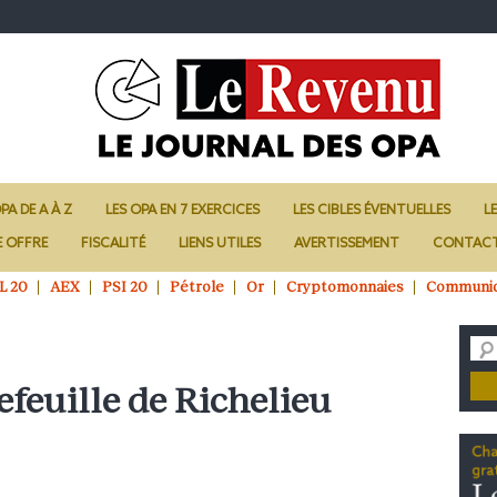
PA DE A À Z
LES OPA EN 7 EXERCICES
LES CIBLES ÉVENTUELLES
L
E OFFRE
FISCALITÉ
LIENS UTILES
AVERTISSEMENT
CONTAC
L 20
AEX
PSI 20
Pétrole
Or
Cryptomonnaies
Communi
efeuille de Richelieu