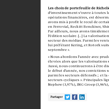
Les choix de portefeuille de Richeli
d’investissement s’ouvre à toutes le
opérations financières, est désor
avons mis à profit le recul de cert
en Ferrovial, Reckitt Benckiser, Shi
Par ailleurs, nous avons timidemen
l’édition scolaire. […] La valorisatio
secteur des médias. Parmi les vente
lui préférant Kering, et Rotork sui
septembre ».
« Nous abordons l’année avec prud
élevées alors que les valorisations
Aussi, nous continuerons à être dis
le début d’année, nos convictions s
parmi les secteurs défensifs ; et la
secteurs cycliques ». Principales li
Nephew (3,97%), ING Groep (3,96%), A
Partager