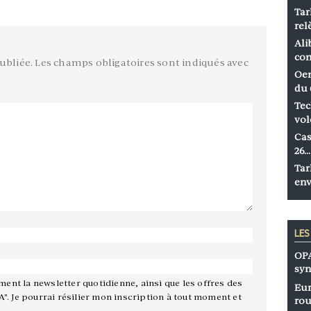
Tar
rel
Ali
co
ubliée.
Les champs obligatoires sont indiqués avec
Oen
du 
Tec
vol
Cas
26…
Tar
env
LE
OPA
syn
ement la newsletter quotidienne, ainsi que les offres des
Eur
A". Je pourrai résilier mon inscription à tout moment et
rou