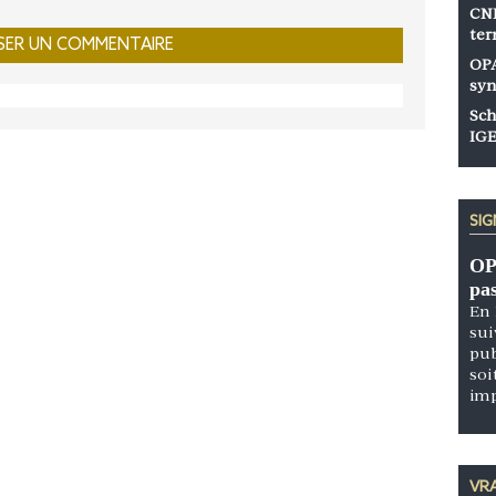
CNP
ter
OPA
syn
Sch
IGE
SI
OP
pa
En 
sui
pub
soi
im
VRA