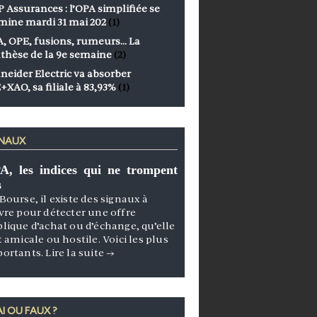
 Assurances : l’OPA simplifiée se
mine mardi 31 mai 202
(1)
, OPE, fusions, rumeurs… La
thèse de la 9e semaine
(2)
neider Electric va absorber
+XAO, sa filiale à 83,93%
(1)
GNAUX
A, les indices qui ne trompent
s
Bourse, il existe des signaux à
vre pour détecter une offre
lique d’achat ou d’échange, qu’elle
t amicale ou hostile. Voici les plus
portants.
Lire la suite
→
I OU FAUX ?