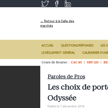
← Retour à la Salle des
marchés
ACCUEIL
QUESTIONS/RÉPONSES
LES O
LE RÈGLEMENT GÉNÉRAL
CALENDRIER D’UN
Cours de Bourse :
CAC 40
SBF 120
BE
Paroles de Pros
Les choix de port
Odyssée
Publié le
7 décembre 2016