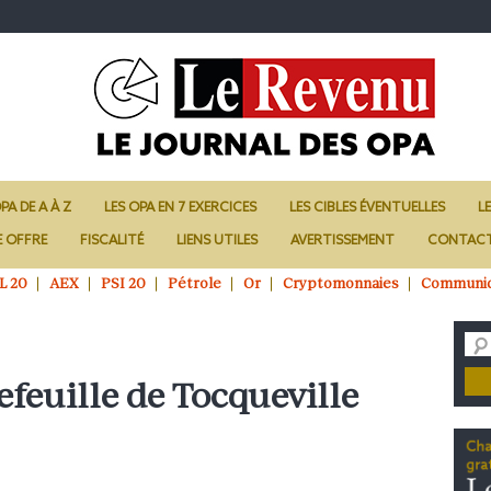
PA DE A À Z
LES OPA EN 7 EXERCICES
LES CIBLES ÉVENTUELLES
L
E OFFRE
FISCALITÉ
LIENS UTILES
AVERTISSEMENT
CONTAC
L 20
AEX
PSI 20
Pétrole
Or
Cryptomonnaies
Communi
efeuille de Tocqueville