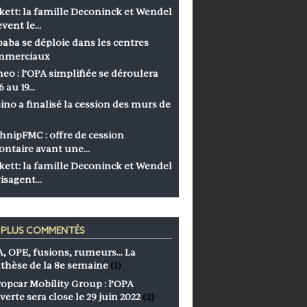
kett: la famille Deconinck et Wendel
èvent le…
baba se déploie dans les centres
mmerciaux
eo : l’OPA simplifiée se déroulera
6 au 19…
ino a finalisé la cession des murs de
hnipFMC : offre de cession
ontaire avant une…
kett: la famille Deconinck et Wendel
isagent…
S PLUS COMMENTÉS
, OPE, fusions, rumeurs… La
thèse de la 8e semaine
(1)
opcar Mobility Group : l’OPA
verte sera close le 29 juin 2022
(2)