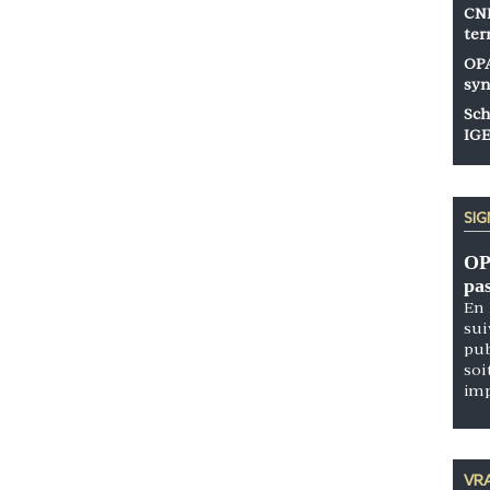
CNP
ter
OPA
syn
Sch
IGE
SI
OP
pa
En 
sui
pub
soi
im
VRA