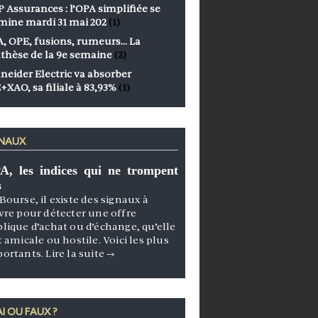
 Assurances : l’OPA simplifiée se
mine mardi 31 mai 202
(1)
, OPE, fusions, rumeurs… La
thèse de la 9e semaine
(2)
neider Electric va absorber
+XAO, sa filiale à 83,93%
(1)
GNAUX
A, les indices qui ne trompent
s
Bourse, il existe des signaux à
vre pour détecter une offre
lique d’achat ou d’échange, qu’elle
t amicale ou hostile. Voici les plus
portants.
Lire la suite
→
I OU FAUX ?