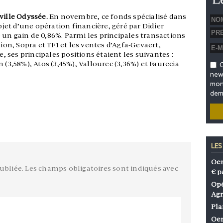
ville Odyssée.
En novembre, ce fonds spécialisé dans
objet d’une opération financière, géré par Didier
un gain de 0,86%. Parmi les principales transactions
lion, Sopra et TF1 et les ventes d’Agfa-Gevaert,
ses principales positions étaient les suivantes :
 (3,58%), Atos (3,45%), Vallourec (3,36%) et Faurecia
O
news
mon 
dem
LES
Oen
ubliée.
Les champs obligatoires sont indiqués avec
€ p
Opé
Agr
Pla
Oen