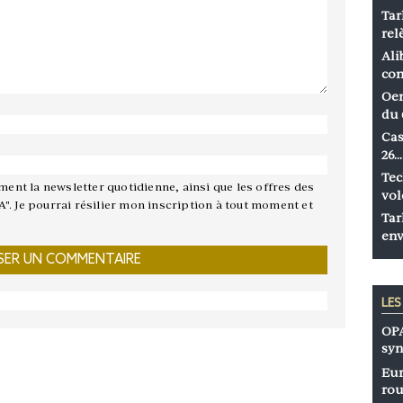
Tar
rel
Ali
co
Oen
du 
Cas
26…
Tec
ement la newsletter quotidienne, ainsi que les offres des
vol
A". Je pourrai résilier mon inscription à tout moment et
Tar
env
LE
OPA
syn
Eur
rou