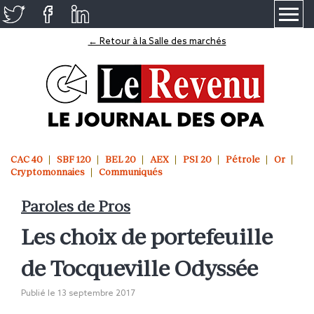
≡
← Retour à la Salle des marchés
CAC 40
SBF 120
BEL 20
AEX
PSI 20
Pétrole
Or
Cryptomonnaies
Communiqués
Paroles de Pros
Les choix de portefeuille
de Tocqueville Odyssée
Publié le
13 septembre 2017