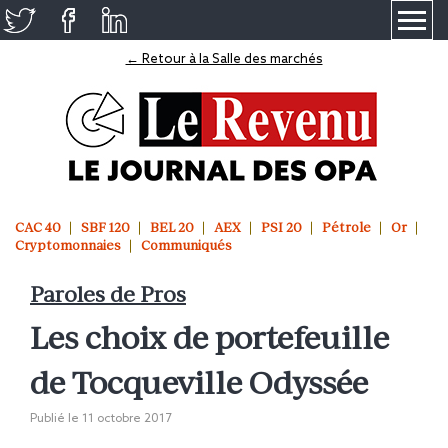
≡
← Retour à la Salle des marchés
CAC 40
SBF 120
BEL 20
AEX
PSI 20
Pétrole
Or
Cryptomonnaies
Communiqués
Paroles de Pros
Les choix de portefeuille
de Tocqueville Odyssée
Publié le
11 octobre 2017