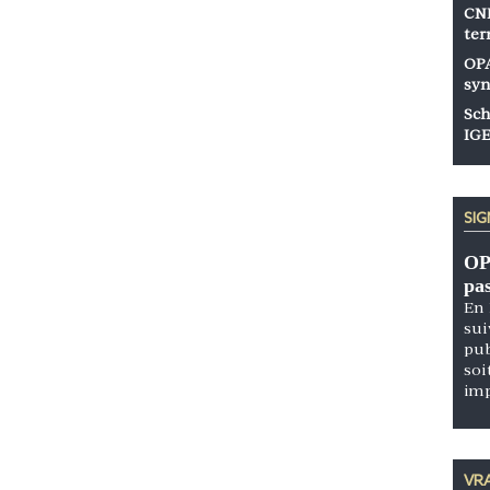
CNP
ter
OPA
syn
Sch
IGE
SI
OP
pa
En 
sui
pub
soi
im
VRA