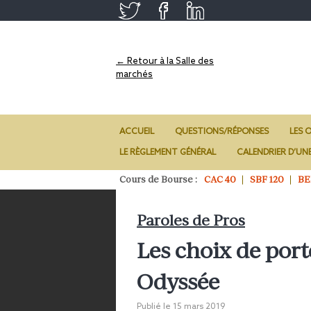
← Retour à la Salle des
marchés
ACCUEIL
QUESTIONS/RÉPONSES
LES O
LE RÈGLEMENT GÉNÉRAL
CALENDRIER D’UN
Cours de Bourse :
CAC 40
SBF 120
BE
Paroles de Pros
Les choix de port
Odyssée
Publié le
15 mars 2019