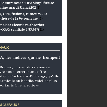
 Assurances : l’OPA simplifiée se
mine mardi 31 mai 202
(1)
, OPE, fusions, rumeurs… La
thèse de la 9e semaine
(2)
neider Electric va absorber
+XAO, sa filiale à 83,93%
(1)
GNAUX
A, les indices qui ne trompent
s
Bourse, il existe des signaux à
vre pour détecter une offre
lique d’achat ou d’échange, qu’elle
t amicale ou hostile. Voici les plus
portants.
Lire la suite
→
I OU FAUX ?