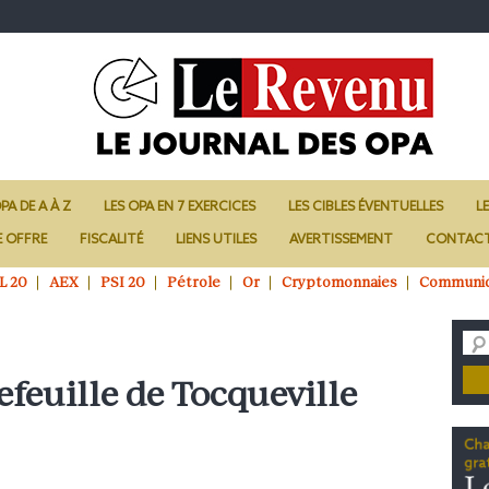
PA DE A À Z
LES OPA EN 7 EXERCICES
LES CIBLES ÉVENTUELLES
L
E OFFRE
FISCALITÉ
LIENS UTILES
AVERTISSEMENT
CONTAC
L 20
AEX
PSI 20
Pétrole
Or
Cryptomonnaies
Communi
efeuille de Tocqueville