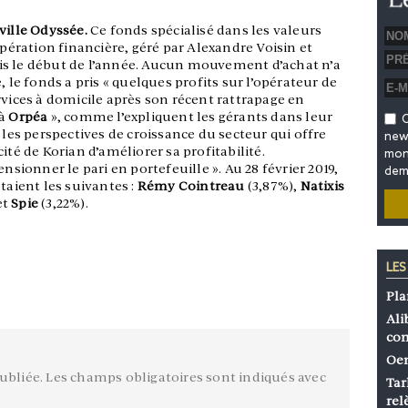
ville Odyssée.
Ce fonds spécialisé dans les valeurs
opération financière, géré par Alexandre Voisin et
is le début de l’année. Aucun mouvement d’achat n’a
, le fonds a pris « quelques profits sur l’opérateur de
rvices à domicile après son récent rattrapage en
 à
Orpéa
», comme l’expliquent les gérants dans leur
O
 les perspectives de croissance du secteur qui offre
news
ité de Korian d’améliorer sa profitabilité.
mon 
onner le pari en portefeuille ». Au 28 février 2019,
dem
taient les suivantes :
Rémy Cointreau
(3,87%),
Natixis
et
Spie
(3,22%).
LES
Pla
Ali
co
Oen
ubliée.
Les champs obligatoires sont indiqués avec
Tar
rel