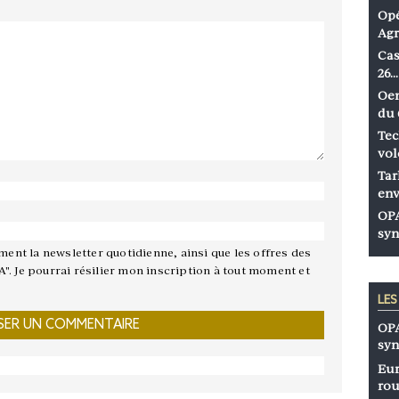
Opé
Agr
Cas
26…
Oen
du 
Tec
vol
Tar
env
OPA
syn
ement la newsletter quotidienne, ainsi que les offres des
A". Je pourrai résilier mon inscription à tout moment et
LE
OPA
syn
Eur
rou