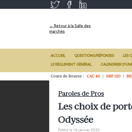
← Retour à la Salle des
marchés
ACCUEIL
QUESTIONS/RÉPONSES
LES O
LE RÈGLEMENT GÉNÉRAL
CALENDRIER D’UN
Cours de Bourse :
CAC 40
SBF 120
BE
Paroles de Pros
Les choix de port
Odyssée
Publié le
16 janvier 2020