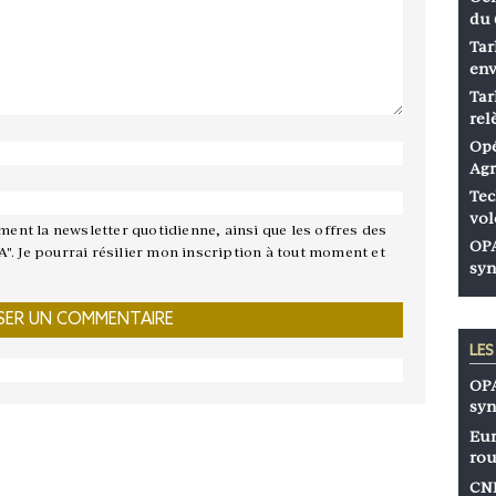
du 
Tar
env
Tar
rel
Opé
Agr
Tec
vol
ement la newsletter quotidienne, ainsi que les offres des
OPA
A". Je pourrai résilier mon inscription à tout moment et
syn
LE
OPA
syn
Eur
rou
CNP