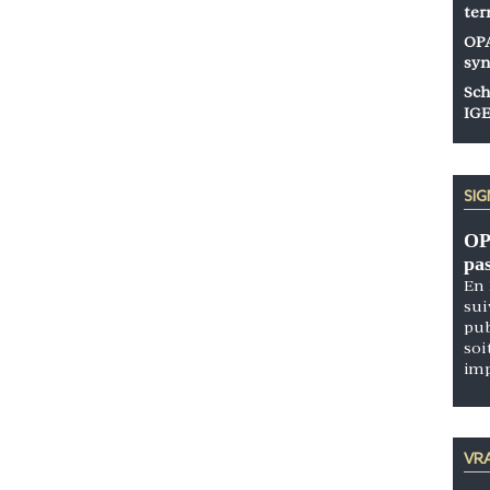
ter
OPA
syn
Sch
IGE
SI
OP
pa
En 
sui
pub
soi
im
VRA