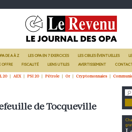
PA DE A À Z
LES OPA EN 7 EXERCICES
LES CIBLES ÉVENTUELLES
L
E OFFRE
FISCALITÉ
LIENS UTILES
AVERTISSEMENT
CONTAC
L 20
AEX
PSI 20
Pétrole
Or
Cryptomonnaies
Communi
efeuille de Tocqueville