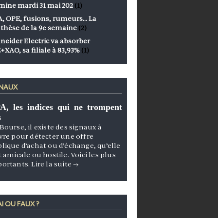
mine mardi 31 mai 202
(1)
, OPE, fusions, rumeurs… La
thèse de la 9e semaine
(2)
neider Electric va absorber
+XAO, sa filiale à 83,93%
(1)
GNAUX
A, les indices qui ne trompent
s
Bourse, il existe des signaux à
vre pour détecter une offre
lique d’achat ou d’échange, qu’elle
t amicale ou hostile. Voici les plus
portants.
Lire la suite
→
I OU FAUX ?