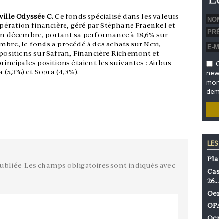
ville Odyssée C.
Ce fonds spécialisé dans les valeurs
 opération financière, géré par Stéphane Fraenkel et
 en décembre, portant sa performance à 18,6% sur
mbre, le fonds a procédé à des achats sur Nexi,
 positions sur Safran, Financière Richemont et
rincipales positions étaient les suivantes : Airbus
O
a (5,3%) et Sopra (4,8%).
news
mon 
dem
LES
Pla
ubliée.
Les champs obligatoires sont indiqués avec
Cas
26…
Oen
OPA
Oen