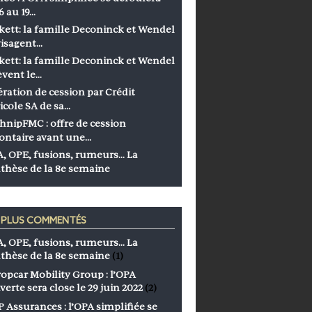
6 au 19…
kett: la famille Deconinck et Wendel
isagent…
kett: la famille Deconinck et Wendel
èvent le…
ration de cession par Crédit
icole SA de sa…
hnipFMC : offre de cession
ontaire avant une…
, OPE, fusions, rumeurs… La
thèse de la 8e semaine
S PLUS COMMENTÉS
, OPE, fusions, rumeurs… La
thèse de la 8e semaine
(1)
opcar Mobility Group : l’OPA
verte sera close le 29 juin 2022
(2)
 Assurances : l’OPA simplifiée se