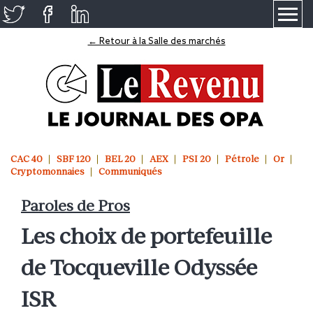
≡
← Retour à la Salle des marchés
CAC 40
SBF 120
BEL 20
AEX
PSI 20
Pétrole
Or
Cryptomonnaies
Communiqués
Paroles de Pros
Les choix de portefeuille
de Tocqueville Odyssée
ISR