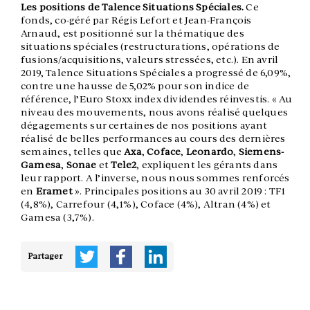
Les positions de Talence Situations Spéciales.
Ce
fonds, co-géré par Régis Lefort et Jean-François
Arnaud, est positionné sur la thématique des
situations spéciales (restructurations, opérations de
fusions/acquisitions, valeurs stressées, etc.). En avril
2019, Talence Situations Spéciales a progressé de 6,09%,
contre une hausse de 5,02% pour son indice de
référence, l’Euro Stoxx index dividendes réinvestis. « Au
niveau des mouvements, nous avons réalisé quelques
dégagements sur certaines de nos positions ayant
réalisé de belles performances au cours des dernières
semaines, telles que
Axa
,
Coface
,
Leonardo
,
Siemens-
Gamesa
,
Sonae
et
Tele2
, expliquent les gérants dans
leur rapport. A l’inverse, nous nous sommes renforcés
en
Eramet
». Principales positions au 30 avril 2019 : TF1
(4,8%), Carrefour (4,1%), Coface (4%), Altran (4%) et
Gamesa (3,7%).
Partager