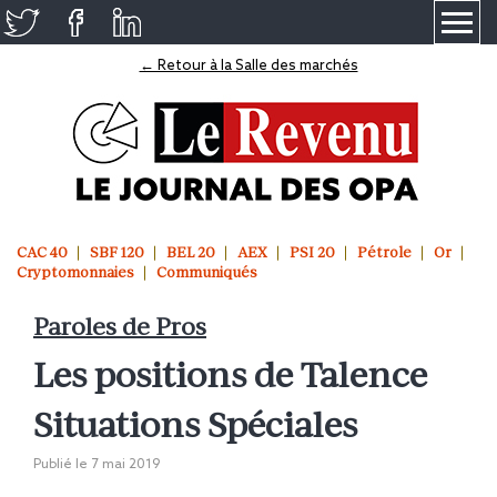
≡
← Retour à la Salle des marchés
CAC 40
SBF 120
BEL 20
AEX
PSI 20
Pétrole
Or
Cryptomonnaies
Communiqués
Paroles de Pros
Les positions de Talence
Situations Spéciales
Publié le
7 mai 2019