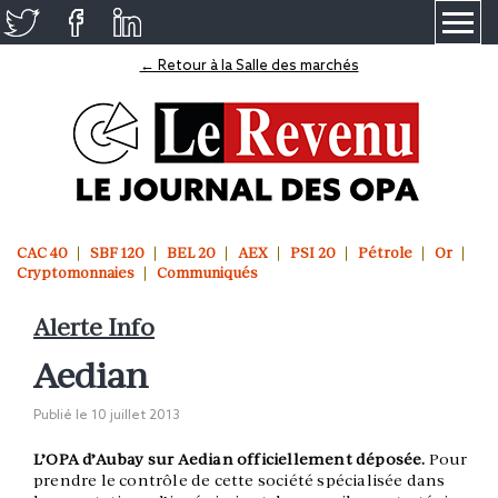
≡
← Retour à la Salle des marchés
CAC 40
SBF 120
BEL 20
AEX
PSI 20
Pétrole
Or
Cryptomonnaies
Communiqués
Alerte Info
Aedian
Publié le
10 juillet 2013
L’OPA d’Aubay sur Aedian officiellement déposée.
Pour
prendre le contrôle de cette société spécialisée dans