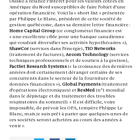
Osisko a relancé l’intérêt pour les valeurs cotées en
Amérique du Nord susceptibles de faire l’objet d’une
opération financière. Voici la « short-list » présentée
par Philippe Le Blanc, président de cette société de
gestion québécoise, dans sa dernière lettre financière :
Home Capital Group
(ce conglomérat financier est
« une excellente cible pour une banque canadienne
qui voudrait diversifier ses activités hypothécaires »),
ShawCor
(services dans l’énergie),
TIO Networks
(traitement de factures),
Aecom Technology
(services
techniques professionnels et de soutien à la gestion),
FactSet Research Systems
(« la croissance des dernières
années doit certainement déranger certains de ses
concurrents dans le secteur de la fourniture de
données financières »),
Global Payments
(traitement
d’opérations électroniques) et
ResMed
(n°1 mondial
dans le dépistage et du traitement des troubles
respiratoires du sommeil). « Il est difficile, voire
impossible, de prévoir les OPA, tempère Phlippe Le
Blanc, mais je suis prêt à parier que quelques-unes de
ces sociétés seront achetées au cours des années à
venir ».