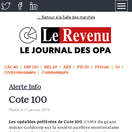
≡
← Retour à la Salle des marchés
CAC 40
SBF 120
BEL 20
AEX
PSI 20
Pétrole
Or
Cryptomonnaies
Communiqués
Alerte Info
Cote 100
Publié le
17 janvier 2014
Les opéables préférées de Cote 100.
L’OPA du géant
minier Goldcorp sur la société aurifère montréalaise